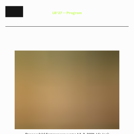
L
B
°
2
7
—
P
r
o
g
r
a
m