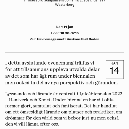
Processbild Sompansenvuoma 1 & 2, 2021, Ida Isak
Westerberg
14 jan
När
:
10.30–17.15
Tider
:
Havremagasinet Länskonsthall Boden
Var
:
I detta avslutande evenemang träffas vi
JAN
14
för att tillsammans uppleva utvalda delar
av det som har ägt rum under biennalen
men också ta del av nya perspektiv och göranden.
Lyssnande och lärande är centralt i Luleåbiennalen 2022
– Hantverk och Konst. Under biennalen har vi i olika
former gjort, samtalat och fantiserat. Det har handlat
om ett ömsesidigt lärande om platser och praktiker, om
drömmar för den värld som vi bebor just nu men också
den vi vill lämna efter oss.