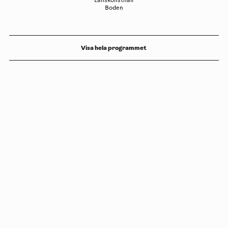
Länskonsthall
Boden
Visa hela programmet
Copyright
Luleåbiennalen
,
2026
norrbotten@konstframjandet.se
Prenumerera på vårt nyhetsbrev
Följ oss på
Facebook
och
Instagram