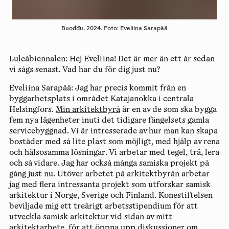
Buođđu, 2024. Foto: Eveliina Sarapää
Luleåbiennalen:
Hej Eveliina! Det är mer än ett år sedan
vi sågs senast.
Vad har du för dig just nu?
Eveliina Sarapää:
Jag har precis kommit från en
byggarbetsplats i området Katajanokka i centrala
Helsingfors.
Min arkitektbyrå
är en av de som ska bygga
fem nya lägenheter inuti det tidigare fängelsets gamla
servicebyggnad. Vi är intresserade av hur man kan skapa
bostäder med så lite plast som möjligt, med hjälp av rena
och hälsosamma lösningar. Vi arbetar med tegel, trä, lera
och så vidare. Jag har också många samiska projekt på
gång just nu. Utöver arbetet på arkitektbyrån arbetar
jag med flera intressanta projekt som utforskar samisk
arkitektur i Norge, Sverige och Finland. Konestiftelsen
beviljade mig ett treårigt arbetsstipendium för att
utveckla samisk arkitektur vid sidan av mitt
arkitektarbete, för att öppna upp diskussioner om