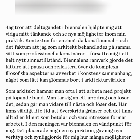
Jag tror att deltagandet i biennalen hjälpte mig att
vidga mitt tänkande och se nya möjligheter inom min
praktik. Kontexten för en samtida konstbiennal – och
det faktum att jag som arkitekt behandlades på samma
sätt som professionella konstnärer – försatte mig i ett
helt nytt sinnestillstånd. Biennalens ramverk gjorde det
lättare att pausa och reflektera över de komplexa
filosofiska aspekterna av verket i konstens sammanhang,
något som lätt kan glömmas bort i arkitekturvärlden.
Som arkitekt hamnar man ofta i att arbeta med projekt
på löpande band. Man tar sig an ett uppdrag och löser
det, sedan går man vidare till nästa och löser det. Här
finns väldigt lite tid att överskrida gränser och det finns
alltid en klient som betalar och vars intressen formar
arbetet. I den meningen var biennalen en vändpunkt för
mig. Det placerade mig i en ny position, gav mig nya
verktyg och synliggjorde för mig hur många möjligheter