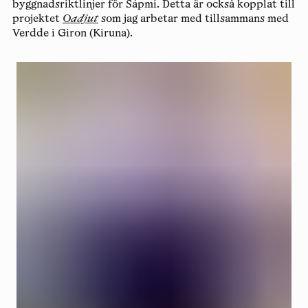
byggnadsriktlinjer för Sápmi. Detta är också kopplat till
projektet
Oadjut
som jag arbetar med tillsammans med
Verdde i Giron (Kiruna).