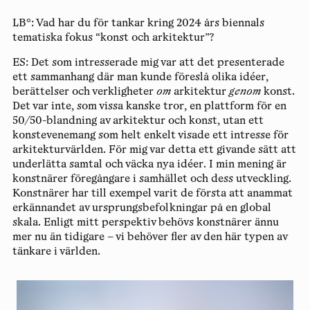
LB°:
Vad har du för tankar kring 2024 års biennals
tematiska fokus “konst och arkitektur”?
ES:
Det som intresserade mig var att det presenterade
ett sammanhang där man kunde föreslå olika idéer,
berättelser och verkligheter
om
arkitektur
genom
konst.
Det var inte, som vissa kanske tror, ​​en plattform för en
50/50-blandning av arkitektur och konst, utan ett
konstevenemang som helt enkelt visade ett intresse för
arkitekturvärlden. För mig var detta ett givande sätt att
underlätta samtal och väcka nya idéer. I min mening är
konstnärer föregångare i samhället och dess utveckling.
Konstnärer har till exempel varit de första att anammat
erkännandet av ursprungsbefolkningar på en global
skala. Enligt mitt perspektiv behövs konstnärer ännu
mer nu än tidigare – vi behöver fler av den här typen av
tänkare i världen.