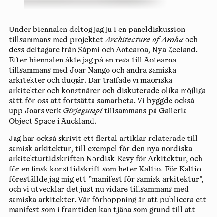
Under biennalen deltog jag ju i en paneldiskussion
tillsammans med projektet
Architecture of Aroha
och
dess deltagare från Sápmi och Aotearoa, Nya Zeeland.
Efter biennalen åkte jag på en resa till Aotearoa
tillsammans med Joar Nango och andra samiska
arkitekter och duojár. Där träffade vi maoriska
arkitekter och konstnärer och diskuterade olika möjliga
sätt för oss att fortsätta samarbeta. Vi byggde också
upp Joars verk
Girjegumpi
tillsammans på Galleria
Object Space i Auckland.
Jag har också skrivit ett flertal artiklar relaterade till
samisk arkitektur, till exempel för den nya nordiska
arkitekturtidskriften Nordisk Revy för Arkitektur, och
för en finsk konsttidskrift som heter Kaltio. För Kaltio
föreställde jag mig ett ”manifest för samisk arkitektur”,
och vi utvecklar det just nu vidare tillsammans med
samiska arkitekter. Vår förhoppning är att publicera ett
manifest som i framtiden kan tjäna som grund till att