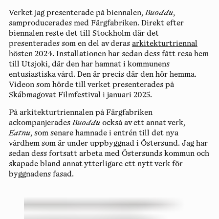
Verket jag presenterade på biennalen,
Buođđu
,
samproducerades med Färgfabriken. Direkt efter
biennalen reste det till Stockholm där det
presenterades som en del av deras
arkitekturtriennal
hösten 2024. Installationen har sedan dess fått resa hem
till Utsjoki, där den har hamnat i kommunens
entusiastiska vård. Den är precis där den hör hemma.
Videon som hörde till verket presenterades på
Skábmagovat Filmfestival i januari 2025.
På arkitekturtriennalen på Färgfabriken
ackompanjerades
Buođđu
också av ett annat verk,
Eatnu
, som senare hamnade i entrén till det nya
vårdhem som är under uppbyggnad i Östersund. Jag har
sedan dess fortsatt arbeta med Östersunds kommun och
skapade bland annat ytterligare ett nytt verk för
byggnadens fasad.