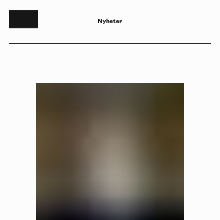
N
y
h
e
t
e
r