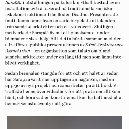
Buođđu
i utställningen på Luleå konsthall bestod av en
installation av trä baserad på traditionella samiska
fiskekonstruktioner från floden Deadnu. Presenterade
inuti denna fanns även en serie inspelade uttalanden
från samiska arkitekter och ett videoverk. Slutligen
medverkade Sarapää även i ett panelsamtal under
biennalens sista helg. Allt detta hörde samman med den
allra första publika presentationen av
Sámi Architecture
Association
– en organisation som talats om bland
samiska arkitekter under en lång tid men som ännu inte
blivit verklighet.
Sedan biennalen stängde för ett och ett halvt år sedan
har Sarapää varit mer upptagen än någonsin, med en
uppsjö av nya projekt och samarbeten på sitt bord. Vi
träffade henne över videolänk för att prata om allt som
hänt, och höra vad en konstbiennal kan ha haft med alla
hennes senaste äventyr att göra.