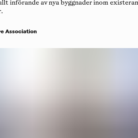
llt införande av nya byggnader inom existera
.
e Association