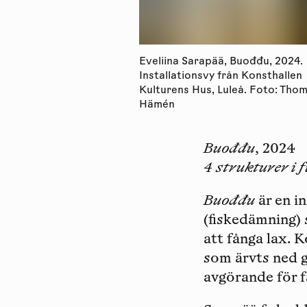
Eveliina Sarapää, Buođđu, 2024.
Installationsvy från Konsthallen
Kulturens Hus, Luleå. Foto: Tho
Hämén
Buođđu
,
2024
4 strukturer i f
Buođđu
är en i
(fiskedämning) 
att fånga lax. 
som ärvts ned 
avgörande för f