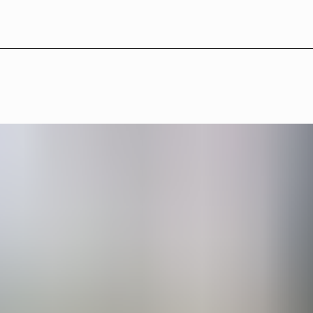
LB°24 — Medverkande