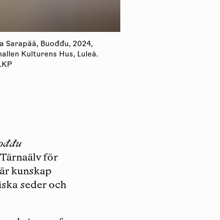
na Sarapää, Buođđu, 2024,
Eveliina Sarapää, Buođ
allen Kulturens Hus, Luleå.
Konsthallen Kulturens H
 LKP
Foto: LKP
ođđu
Tärnaälv för
 är kunskap
iska seder och