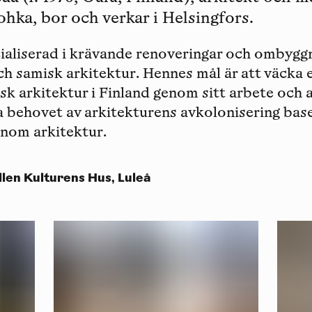
ohka, bor och verkar i Helsingfors.
cialiserad i krävande renoveringar och ombygg
ch samisk arkitektur. Hennes mål är att väcka 
k arkitektur i Finland genom sitt arbete och 
ehovet av arkitekturens avkolonisering base
inom arkitektur.
llen Kulturens Hus, Luleå