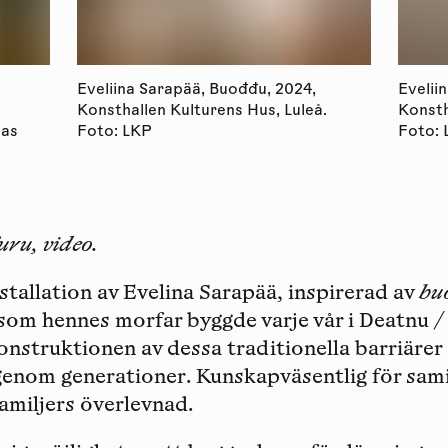
Eveliina Sarapää, Buođđu, 2024,
Evelii
Konsthallen Kulturens Hus, Luleå.
Konsth
mas
Foto: LKP
Foto:
uru, video.
nstallation av Evelina Sarapää, inspirerad av
bu
som hennes morfar byggde varje vår i Deatnu / 
Konstruktionen av dessa traditionella barriärer
genom generationer. Kunskapväsentlig för sam
amiljers överlevnad.