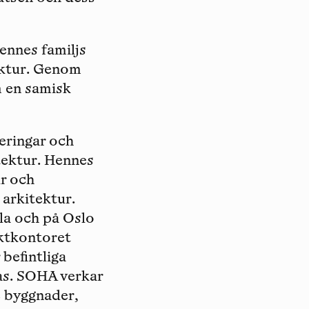
ennes familjs
tektur. Genom
m en samisk
veringar och
tektur. Hennes
ur och
 arkitektur.
la och på Oslo
ektkontoret
befintliga
vas. SOHA verkar
e byggnader,