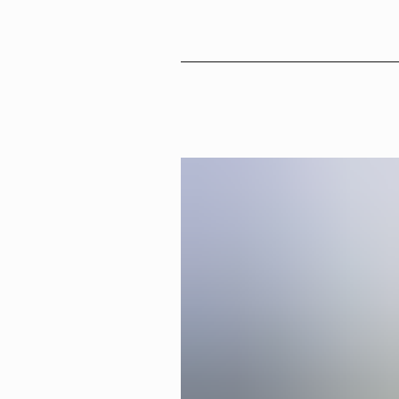
Sv
En