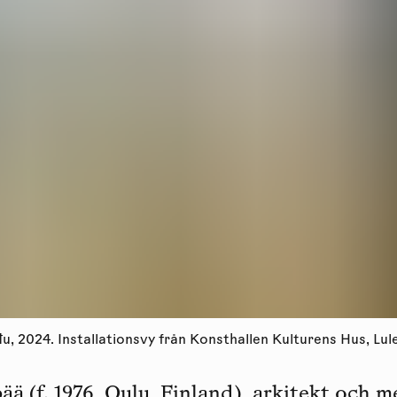
u, 2024. Installationsvy från Konsthallen Kulturens Hus, L
ää (f. 1976, Oulu, Finland), arkitekt och 