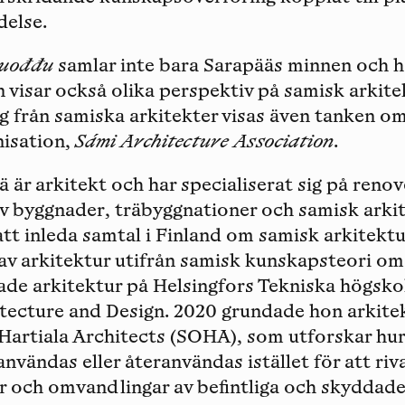
delse.
uođđu
samlar inte bara Sarapääs minnen och h
n visar också olika perspektiv på samisk arki
g från samiska arkitekter visas även tanken o
nisation,
Sámi Architecture Association
.
ää
är arkitekt och har specialiserat sig på reno
v byggnader, träbyggnationer och samisk arki
att inleda samtal i Finland om samisk arkitekt
av arkitektur utifrån samisk kunskapsteori om
ade arkitektur på Helsingfors Tekniska högsko
itecture and Design. 2020 grundade hon arkit
artiala Architects (SOHA), som utforskar hur 
nvändas eller återanvändas istället för att ri
r och omvandlingar av befintliga och skyddad