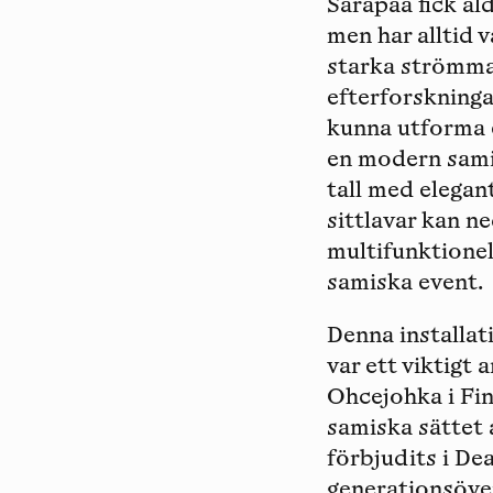
Sarapää fick al
men har alltid 
starka strömmar
efterforskninga
kunna utforma e
en modern samis
tall med elegan
sittlavar kan 
multifunktionel
samiska event.
Denna installat
var ett viktigt
Ohcejohka i Fin
samiska sättet 
förbjudits i De
generationsöve