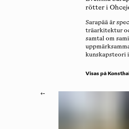
rötter i Ohcej
Sarapää är spe
träarkitektur o
samtal om samis
uppmärksamma b
kunskapsteori 
Visas på Konstha
←