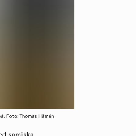
uleå. Foto: Thomas Hämén
med samiska