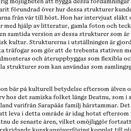
drig möjligheten att bygga dessa fördämningar
varit förundrad över hur dessa strukturer kund
na från vår till höst. Hon har intervjuat släk
r med hjälp av litteratur, gamla foton och teck
n samtida version av dessa strukturer som är 
k kultur. Strukturerna i utställningen är gjor
ta träfogar som gör att de trebenta stativen m
nedmonteras och återuppbyggas som flexibla o
la strukturer som kan användas som samlingsp
ion bär på kulturell betydelse eftersom älven 
 arv hos det samiska folket längs Deatnu, som i
land varifrån Sarapääs familj härstammar. Det 
att leva i detta område är idag hotat eftersom 
atnu de senaste åren, vilket omöjliggör fortsat
rskridande kunskapsöverföring kopplat till pl