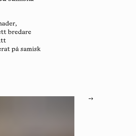
nader,
ett bredare
att
rat på samisk
→