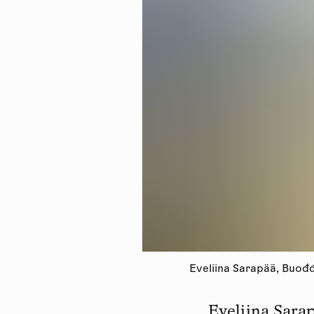
Eveliina Sarapää, Buođđ
Eveliina Sarap