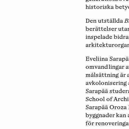
historiska bety
Den utställda
B
berättelser uta
inspelade bidra
arkitekturorga
Eveliina Sarap
omvandlingar a
målsättning är 
avkolonisering 
Sarapää studer
School of Arch
Sarapää Oroza H
byggnader kan a
för renoveringa