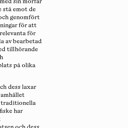
 med sin morfar
e stå emot de
t och genomfört
ningar för att
relevanta för
da av bearbetad
ed tillhörande
ch
lats på olika
och dess laxar
 samhället
traditionella
fiske har
t
atsen och dess