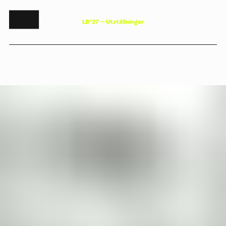
L
B
°
2
7
—
U
t
s
t
ä
l
l
n
i
n
g
a
r