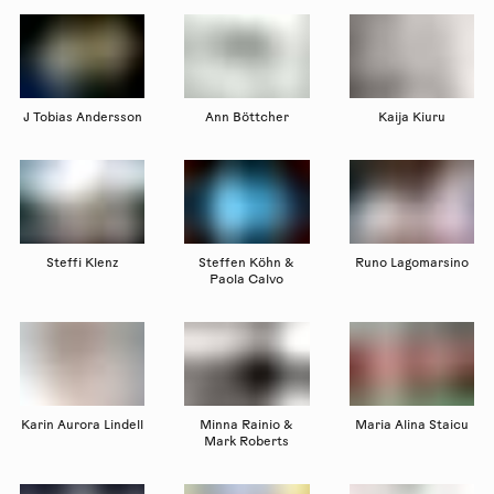
J Tobias Andersson
Ann Böttcher
Kaija Kiuru
Steffi Klenz
Steffen Köhn &
Runo Lagomarsino
Paola Calvo
Karin Aurora Lindell
Minna Rainio &
Maria Alina Staicu
Mark Roberts