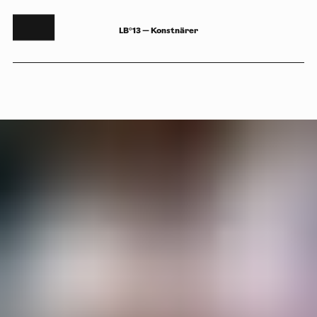
LB°13 — Konstnärer