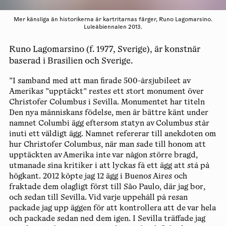
Mer känsliga än historikerna är kartritarnas färger, Runo Lagomarsino.
Luleåbiennalen 2013.
Runo Lagomarsino (f. 1977, Sverige), är konstnär
baserad i Brasilien och Sverige.
”I samband med att man firade 500-årsjubileet av
Amerikas ”upptäckt” restes ett stort monument över
Christofer Columbus i Sevilla. Monumentet har titeln
Den nya människans födelse, men är bättre känt under
namnet Columbi ägg eftersom statyn av Columbus står
inuti ett väldigt ägg. Namnet refererar till anekdoten om
hur Christofer Columbus, när man sade till honom att
upptäckten av Amerika inte var någon större bragd,
utmanade sina kritiker i att lyckas få ett ägg att stå på
högkant. 2012 köpte jag 12 ägg i Buenos Aires och
fraktade dem olagligt först till São Paulo, där jag bor,
och sedan till Sevilla. Vid varje uppehåll på resan
packade jag upp äggen för att kontrollera att de var hela
och packade sedan ned dem igen. I Sevilla träffade jag