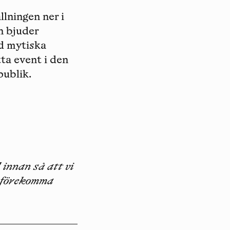
llningen ner i
on bjuder
nd mytiska
ta event i den
publik.
 innan så att vi
t förekomma