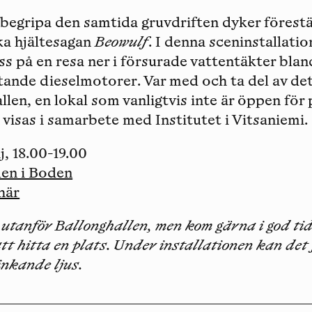
t begripa den samtida gruvdriften dyker förestä
ka hjältesagan
Beowulf
. I denna sceninstallati
s på en resa ner i försurade vattentäkter bla
ande dieselmotorer. Var med och ta del av det
llen, en lokal som vanligtvis inte är öppen för 
 visas i samarbete med Institutet i Vitsaniemi.
j, 18.00-19.00
len i Boden
här
 utanför Ballonghallen, men kom gärna i god tid
att hitta en plats. Under installationen kan de
inkande ljus.