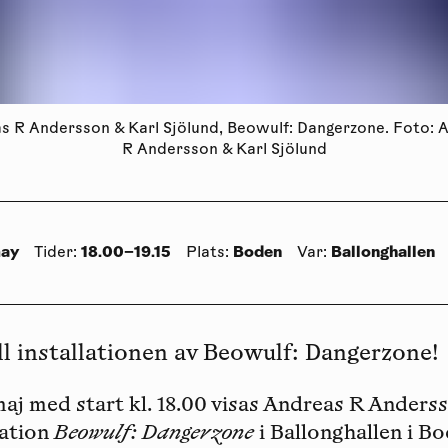
s R Andersson & Karl Sjölund, Beowulf: Dangerzone. Foto: 
R Andersson & Karl Sjölund
may
18.00–19.15
Boden
Ballonghallen
Tider
:
Plats
:
Var
:
l installationen av Beowulf: Dangerzone!
aj med start kl. 18.00 visas
Andreas R Anders
lation
Beowulf: Dangerzone
i Ballonghallen i Bo