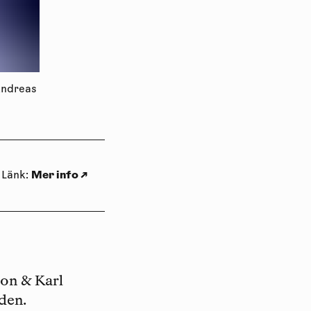
Andreas
Mer info
↗
Länk
:
son
&
Karl
den.