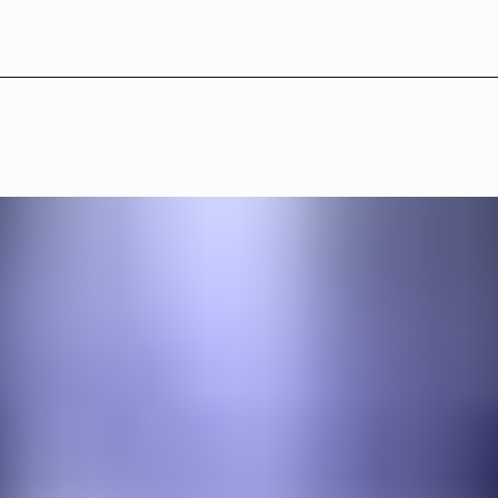
L
B
°
2
7
—
P
r
o
g
r
a
m