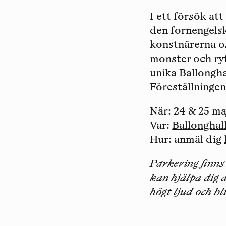
I ett försök at
den fornengels
konstnärerna os
monster och ryt
unika Ballongha
Föreställningen
När
: 24 & 25 ma
Var
:
Ballonghal
Hur
: anmäl dig
Parkering finns
kan hjälpa dig 
högt ljud och bl