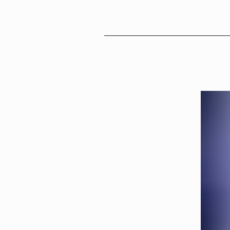
Sv
En