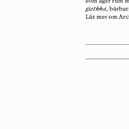
som äger rum me
gietkka
, bärba
Läs mer om Arc
Copyright
Luleåbiennalen
,
2026
norrbotten@konstframjandet.se