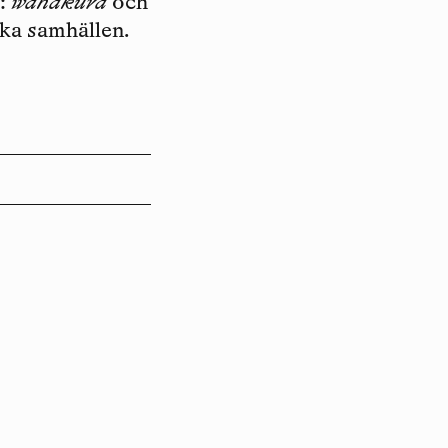
e:
wahakura
och
ka samhällen.
Luleåbiennalen organiseras av
Konstfrämjandet Norrbotten.