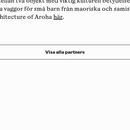
llan två objekt med viktig kulturell betydels
ra vaggor för små barn från maoriska och samis
hitecture of Aroha
här
.
Visa alla partners
Prenumerera på vårt nyhetsbrev
Följ oss på
Facebook
och
Instagram