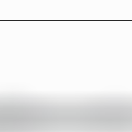
L
B
°
2
7
—
P
a
r
t
n
e
r
s