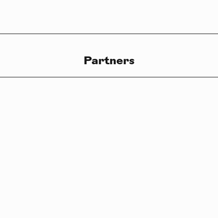
LB°27 — Partners
Partners