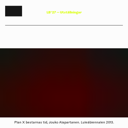
L
B
°
2
7
—
U
t
s
t
ä
l
l
n
i
n
g
a
r
Plan X bestarnas tid, Jouko Alapartanen. Luleåbiennalen 2013.