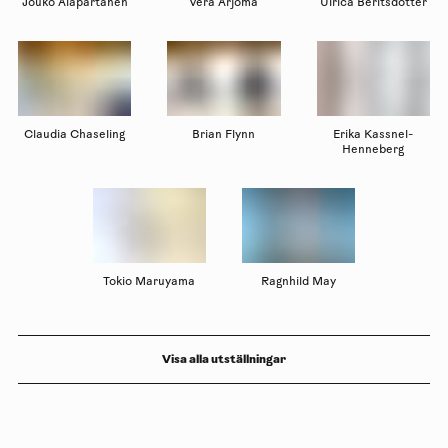
Jouko Alapartanen
Vera Arjoma
Ulrica Beritsdotter
Claudia Chaseling
Brian Flynn
Erika Kassnel-
Henneberg
Tokio Maruyama
Ragnhild May
Visa alla utställningar