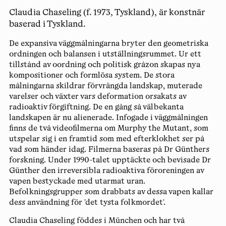
Claudia Chaseling (f. 1973, Tyskland), är konstnär
baserad i Tyskland.
De expansiva väggmålningarna bryter den geometriska
ordningen och balansen i utställningsrummet. Ur ett
tillstånd av oordning och politisk gråzon skapas nya
kompositioner och formlösa system. De stora
målningarna skildrar förvrängda landskap, muterade
varelser och växter vars deformation orsakats av
radioaktiv förgiftning. De en gång så välbekanta
landskapen är nu alienerade. Infogade i väggmålningen
finns de två videofilmerna om Murphy the Mutant, som
utspelar sig i en framtid som med efterklokhet ser på
vad som händer idag. Filmerna baseras på Dr Günthers
forskning. Under 1990-talet upptäckte och bevisade Dr
Günther den irreversibla radioaktiva föroreningen av
vapen bestyckade med utarmat uran.
Befolkningsgrupper som drabbats av dessa vapen kallar
dess användning för 'det tysta folkmordet'.
Claudia Chaseling
föddes i München och har två