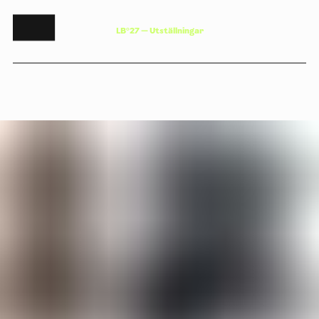
L
B
°
2
7
—
U
t
s
t
ä
l
l
n
i
n
g
a
r