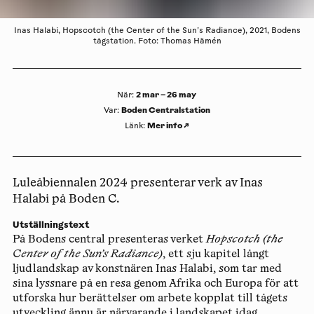
Inas Halabi, Hopscotch (the Center of the Sun’s Radiance), 2021, Bodens
tågstation. Foto: Thomas Hämén
2 mar – 26 may
När
:
Boden Centralstation
Var
:
Mer info
↗
Länk
:
Luleåbiennalen 2024 presenterar verk av Inas
Halabi på Boden C.
Utställningstext
På Bodens central presenteras verket
Hopscotch (the
Center of the Sun’s Radiance)
, ett sju kapitel långt
ljudlandskap av konstnären
Inas Halabi
, som tar med
sina lyssnare på en resa genom Afrika och Europa för att
utforska hur berättelser om arbete kopplat till tågets
utveckling ännu är närvarande i landskapet idag.