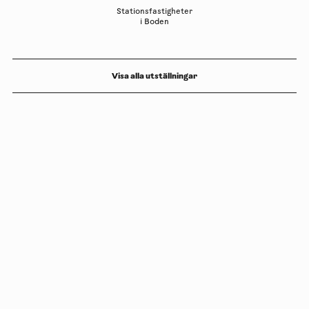
Stationsfastigheter
i Boden
Visa alla utställningar
Copyright
Luleåbiennalen
,
2026
norrbotten@konstframjandet.se
Prenumerera på vårt nyhetsbrev