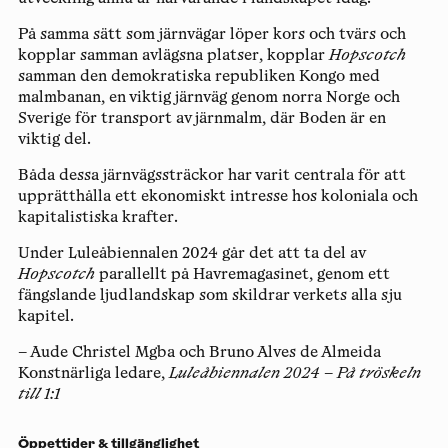
På samma sätt som järnvägar löper kors och tvärs och
kopplar samman avlägsna platser, kopplar
Hopscotch
samman den demokratiska republiken Kongo med
malmbanan, en viktig järnväg genom norra Norge och
Sverige för transport av järnmalm, där Boden är en
viktig del.
Båda dessa järnvägssträckor har varit centrala för att
upprätthålla ett ekonomiskt intresse hos koloniala och
kapitalistiska krafter.
Under Luleåbiennalen 2024 går det att ta del av
Hopscotch
parallellt på Havremagasinet, genom ett
fängslande ljudlandskap som skildrar verkets alla sju
kapitel.
– Aude Christel Mgba och Bruno Alves de Almeida
Konstnärliga ledare,
Luleåbiennalen 2024
–
På tröskeln
till 1:1
Öppettider & tillgänglighet