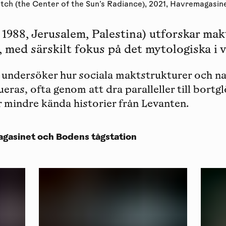
tch (the Center of the Sun’s Radiance), 2021, Havremagasin
. 1988, Jerusalem, Palestina) utforskar mak
, med särskilt fokus på det mytologiska i 
 undersöker hur sociala maktstrukturer och na
ueras, ofta genom att dra paralleller till bort
r mindre kända historier från Levanten.
gasinet och Bodens tågstation