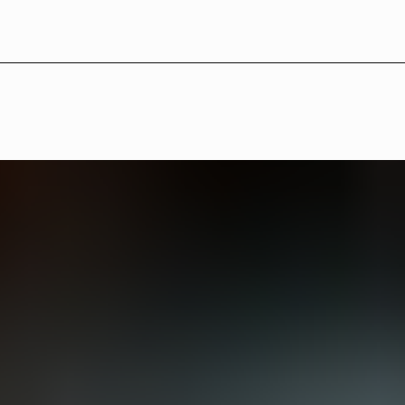
LB°27 — Medverkande