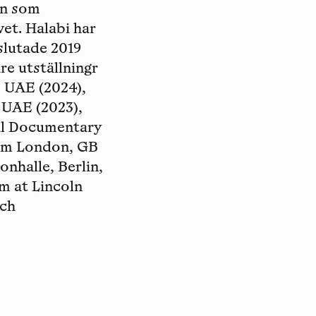
en som
vet. Halabi har
slutade 2019
re utställningr
, UAE (2024),
 UAE (2023),
nal Documentary
oom London, GB
onhalle, Berlin,
m at Lincoln
och