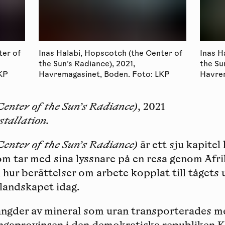
ter of
Inas Halabi, Hopscotch (the Center of
Inas H
the Sun’s Radiance), 2021,
the Su
LKP
Havremagasinet, Boden. Foto: LKP
Havrem
Center of the Sun’s Radiance)
, 2021
stallation.
Center of the Sun’s Radiance)
är ett sju kapitel
om tar med sina lyssnare på en resa genom Afr
a hur berättelser om arbete kopplat till tågets
 landskapet idag.
gder av mineral som uran transporterades me