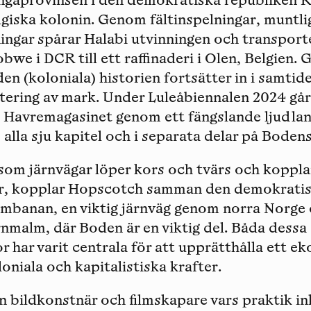
ngaprovinsen i den demokratiska republiken 
lgiska kolonin. Genom fältinspelningar, muntli
ngar spårar Halabi utvinningen och transporte
bwe i DCR till ett raffinaderi i Olen, Belgien.
en (koloniala) historien fortsätter in i samti
tering av mark. Under Luleåbiennalen 2024 går 
 Havremagasinet genom ett fängslande ljudl
 alla sju kapitel och i separata delar på Boden
som järnvägar löper kors och tvärs och koppl
er, kopplar Hopscotch samman den demokratis
banan, en viktig järnväg genom norra Norge o
rnmalm, där Boden är en viktig del. Båda dessa
r har varit centrala för att upprätthålla ett e
oniala och kapitalistiska krafter.
n bildkonstnär och filmskapare vars praktik in