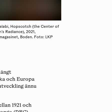
alabi, Hopscotch (the Center of
Inas Halabi, Hopscotch
n’s Radiance), 2021,
the Sun’s Radiance), 20
agasinet, Boden. Foto: LKP
tågstation. Foto: Tho
 långt
ika och Europa
 utveckling ännu
llan 1921 och