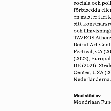
sociala och pol
förbisedda eller
en master i fri
sitt konstnärsr
och filmvisning
TAVROS Athens,
Beirut Art Cen
Festival, CA (
(2022), Europali
DE (2021); Ste
Center, USA (20
Nederländerna.
Med stöd av
Mondriaan Fun