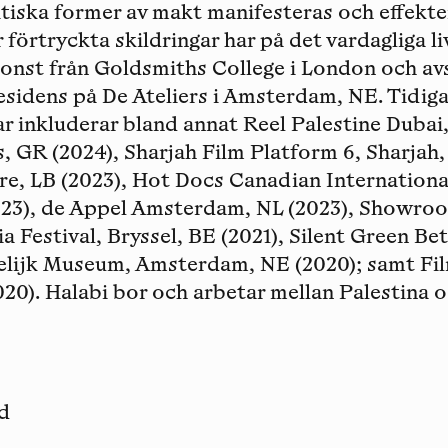
itiska former av makt manifesteras och effekt
 förtryckta skildringar har på det vardagliga li
 konst från Goldsmiths College i London och av
esidens på De Ateliers i Amsterdam, NE. Tidiga
ar inkluderar bland annat Reel Palestine Dubai
 GR (2024), Sharjah Film Platform 6, Sharjah,
tre, LB (2023), Hot Docs Canadian Internatio
2023), de Appel Amsterdam, NL (2023), Showr
a Festival, Bryssel, BE (2021), Silent Green Bet
delijk Museum, Amsterdam, NE (2020); samt Fil
20). Halabi bor och arbetar mellan Palestina 
d