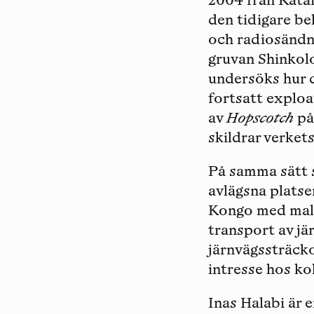
2004 från Kata
den tidigare be
och radiosändni
gruvan Shinkolo
undersöks hur d
fortsatt exploa
av
Hopscotch
på
skildrar verkets
På samma sätt 
avlägsna plats
Kongo med malm
transport av jä
järnvägssträcko
intresse hos kol
Inas Halabi
är e