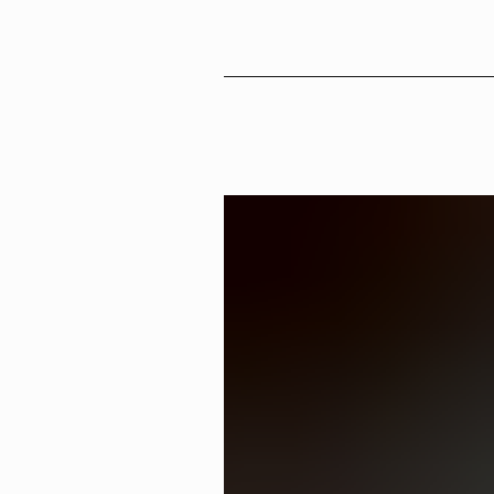
Sv
En