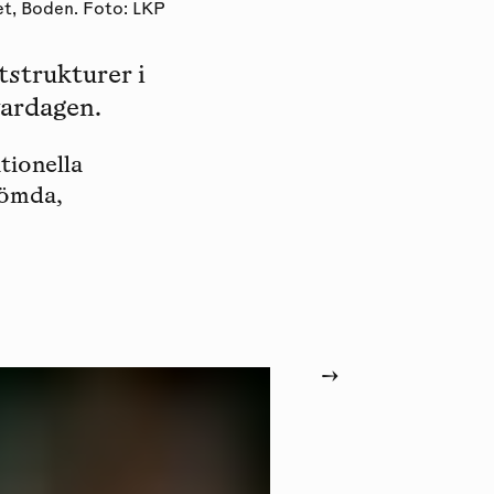
et, Boden. Foto: LKP
tstrukturer i
vardagen.
tionella
glömda,
→