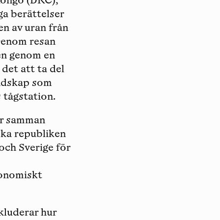
Kongo (DRC),
ga berättelser
n av uran från
 Genom resan
den genom en
det att ta del
andskap som
s tågstation.
ar samman
ka republiken
ch Sverige för
konomiskt
kluderar hur