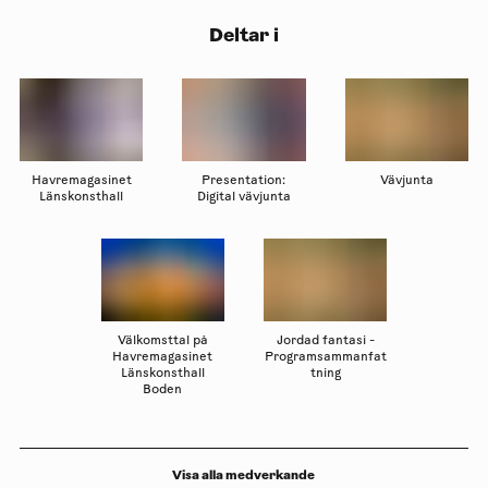
Deltar i
Havremagasinet
Presentation:
Vävjunta
Länskonsthall
Digital vävjunta
Välkomsttal på
Jordad fantasi -
Havremagasinet
Programsammanfat
Länskonsthall
tning
Boden
Visa alla medverkande