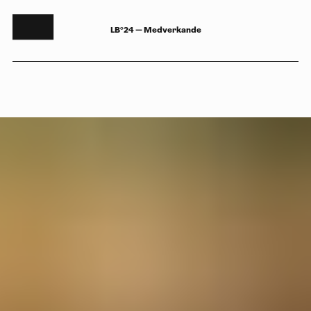
LB°24 — Medverkande