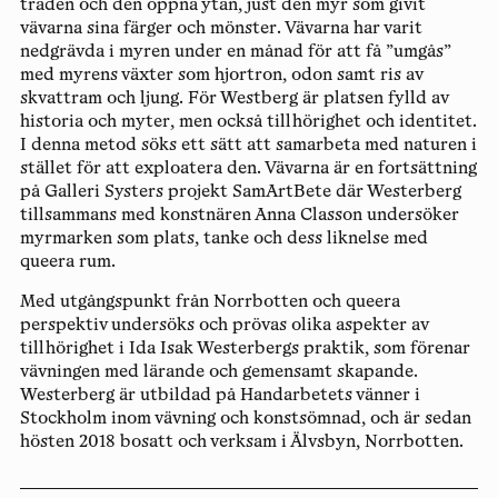
träden och den öppna ytan, just den myr som givit
vävarna sina färger och mönster. Vävarna har varit
nedgrävda i myren under en månad för att få ”umgås”
med myrens växter som hjortron, odon samt ris av
skvattram och ljung. För Westberg är platsen fylld av
historia och myter, men också tillhörighet och identitet.
I denna metod söks ett sätt att samarbeta med naturen i
stället för att exploatera den. Vävarna är en fortsättning
på Galleri Systers projekt SamArtBete där Westerberg
tillsammans med konstnären Anna Classon undersöker
myrmarken som plats, tanke och dess liknelse med
queera rum.
Med utgångspunkt från Norrbotten och queera
perspektiv undersöks och prövas olika aspekter av
tillhörighet i Ida Isak Westerbergs praktik, som förenar
vävningen med lärande och gemensamt skapande.
Westerberg är utbildad på Handarbetets vänner i
Stockholm inom vävning och konstsömnad, och är sedan
hösten 2018 bosatt och verksam i Älvsbyn, Norrbotten.