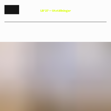
L
B
°
2
7
—
U
t
s
t
ä
l
l
n
i
n
g
a
r