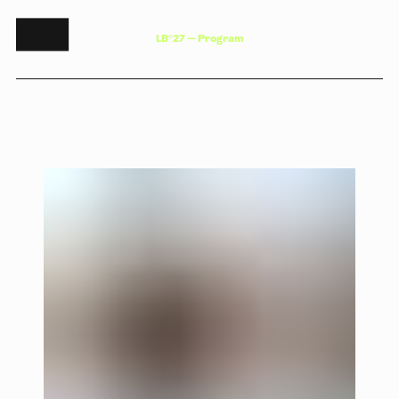
L
B
°
2
7
—
P
r
o
g
r
a
m