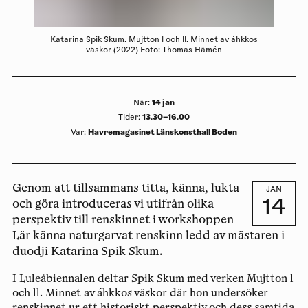
Katarina Spik Skum. Mujtton l och ll. Minnet av áhkkos
väskor (2022) Foto: Thomas Hämén
14 jan
När
:
13.30–16.00
Tider
:
Havremagasinet Länskonsthall Boden
Var
:
Genom att tillsammans titta, känna, lukta
JAN
14
och göra introduceras vi utifrån olika
perspektiv till renskinnet i workshoppen
Lär känna naturgarvat renskinn ledd av mästaren i
duodji Katarina Spik Skum.
I Luleåbiennalen deltar Spik Skum med verken Mujtton l
och ll. Minnet av áhkkos väskor där hon undersöker