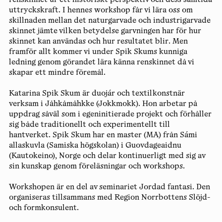
renskinnet ur ett historiskt perspektiv och dess samtida
uttryckskraft. I hennes workshop får vi lära oss om
skillnaden mellan det naturgarvade och industrigarvade
skinnet jämte vilken betydelse garvningen har för hur
skinnet kan användas och hur resultatet blir. Men
framför allt kommer vi under Spik Skums kunniga
ledning genom görandet lära känna renskinnet då vi
skapar ett mindre föremål.
Katarina Spik Skum är duojár och textilkonstnär
verksam i Jåhkåmåhkke (Jokkmokk). Hon arbetar på
uppdrag såväl som i egeninitierade projekt och förhåller
sig både traditionellt och experimentellt till
hantverket. Spik Skum har en master (MA) från Sámi
allaskuvla (Samiska högskolan) i Guovdageaidnu
(Kautokeino), Norge och delar kontinuerligt med sig av
sin kunskap genom föreläsningar och workshops.
Workshopen är en del av seminariet Jordad fantasi. Den
organiseras tillsammans med Region Norrbottens Slöjd-
och formkonsulent.