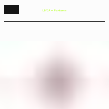
L
B
°
2
7
—
P
a
r
t
n
e
r
s