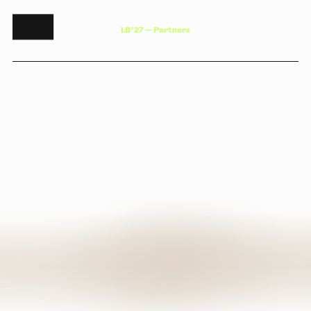
L
B
°
2
7
—
P
a
r
t
n
e
r
s