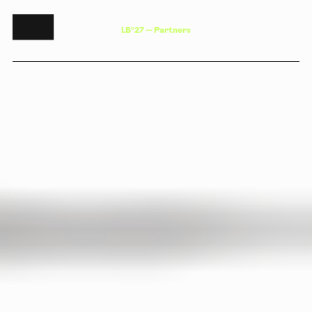
L
B
°
2
7
—
P
a
r
t
n
e
r
s