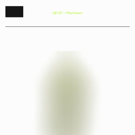
L
B
°
2
7
—
P
a
r
t
n
e
r
s