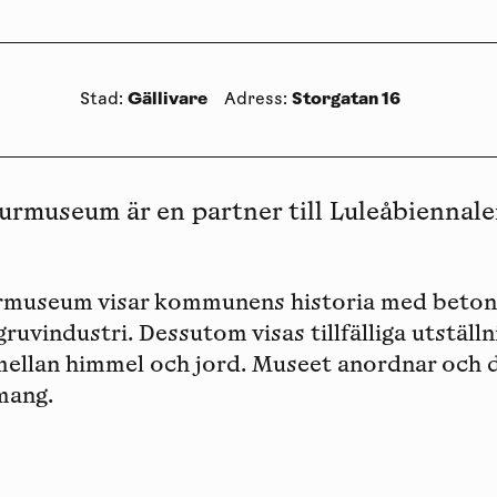
Gällivare
Storgatan 16
Stad
:
Adress
:
turmuseum är en partner till Luleåbiennale
urmuseum visar kommunens historia med beton
ruvindustri. Dessutom visas tillfälliga utställ
mellan himmel och jord. Museet anordnar och d
mang.