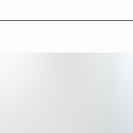
L
B
°
2
7
—
P
a
r
t
n
e
r
s