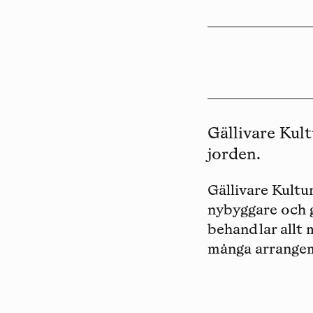
Gällivare Kul
jorden.
Gällivare Kult
nybyggare och g
behandlar allt 
många arrange