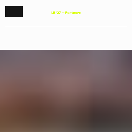
L
B
°
2
7
—
P
a
r
t
n
e
r
s