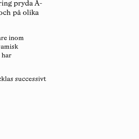
ring pryda Å-
och på olika
are inom
 samisk
 har
klas successivt