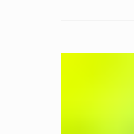
Sv
En