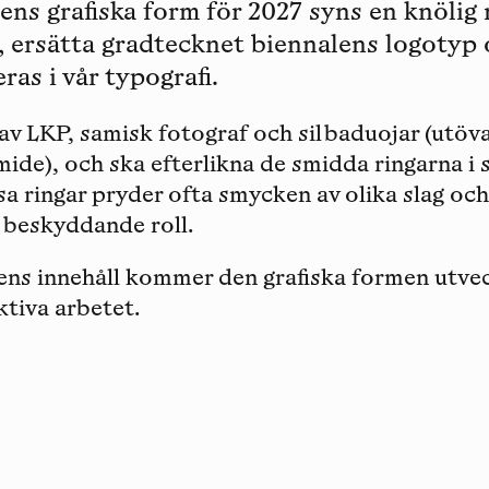
ens grafiska form för 2027 syns en knölig 
n, ersätta gradtecknet biennalens logotyp 
ras i vår typografi.
 av LKP, samisk fotograf och silbaduojar (utöv
mide), och ska efterlikna de smidda ringarna i
ssa ringar pryder ofta smycken av olika slag och
n beskyddande roll.
ens innehåll kommer den grafiska formen utvec
ktiva arbetet.