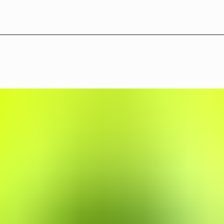
L
B
°
2
7
—
O
m