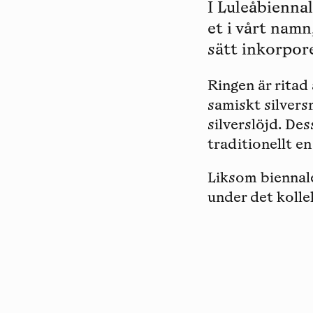
I Luleåbiennal
et i vårt nam
sätt inkorpore
Ringen är ritad
samiskt silvers
silverslöjd. De
traditionellt e
Liksom biennal
under det kolle