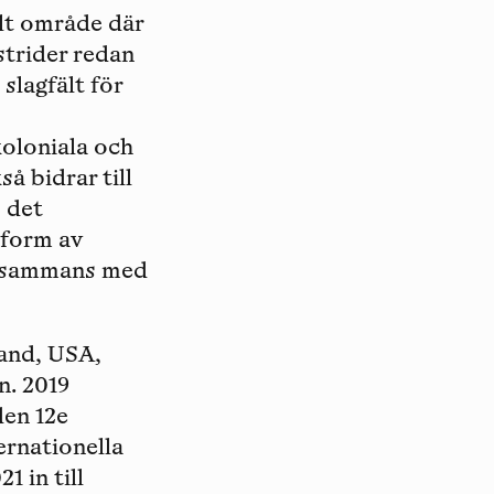
lt område där
strider redan
 slagfält för
koloniala och
å bidrar till
 det
 form av
llsammans med
land, USA,
n. 2019
den 12e
ernationella
1 in till