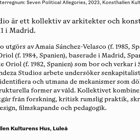
terregnum: Seven Political Allegories, 2023, Konsthallen Kul
io är ett kollektiv av arkitekter och kon
1 i Madrid.
o utgörs av
Amaia Sánchez-Velasco
(f. 1985, S
Oriol
(f. 1984, Spanien), baserade i Madrid, Spa
e Oriol
(f. 1982, Spanien) som bor och verkar i
andeza Studios arbete undersöker senkapitalis
t identifiera och utmana de mekanismer som dö
rukturella former av våld. Kollektivet kombine
år från forskning, kritisk rumslig praktik, sk
esign, filmskapande och pedagogik.
llen Kulturens Hus, Luleå