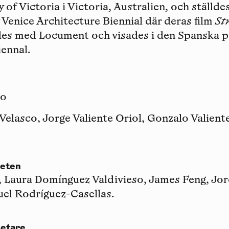
 of Victoria i Victoria, Australien, och ställd
 Venice Architecture Biennial där deras film
St
s med Locument och visades i den Spanska p
ennal.
io
elasco, Jorge Valiente Oriol, Gonzalo Valient
beten
, Laura Domínguez Valdivieso, James Feng, Jor
uel Rodríguez-Casellas.
etare