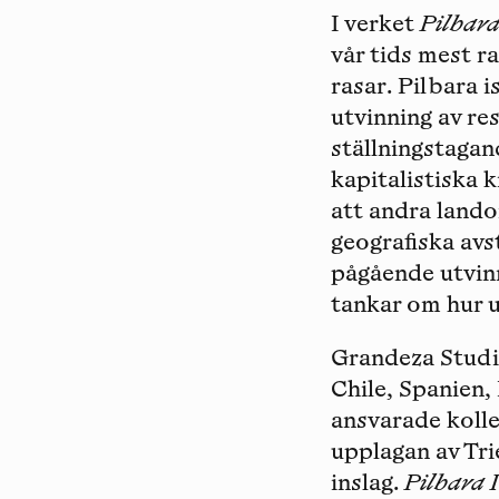
I verket
Pilbar
vår tids mest r
rasar. Pilbara i
utvinning av res
ställningstagan
kapitalistiska 
att andra lando
geografiska avs
pågående utvin
tankar om hur u
Grandeza Stud
Chile, Spanien,
ansvarade kolle
upplagan av Tri
inslag.
Pilbara 