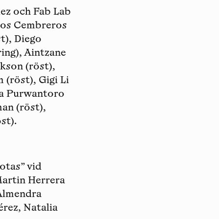
uez och Fab Lab
rlos Cembreros
t), Diego
ring), Aintzane
kson (röst),
röst), Gigi Li
lia Purwantoro
an (röst),
st).
otas” vid
Martin Herrera
 Almendra
rez, Natalia