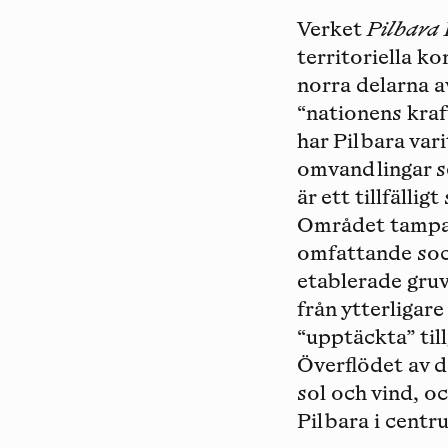
Verket
Pilbara 
territoriella ko
norra delarna a
“nationens kraf
har Pilbara var
omvandlingar se
är ett tillfälli
Området tampas
omfattande soci
etablerade gruv
från ytterligar
“upptäckta” til
Överflödet av d
sol och vind, oc
Pilbara i centr