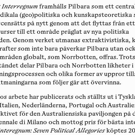
a Interregnum
framhålls Pilbara som ett centra
adikala (geo)politiska och kunskapsteoretiska 
scensätts på nytt genom att det flyttas från ett
urser till ett område präglat av nya politiska
den. Genom verket utmanas extraktivistiska, 
krafter som inte bara påverkar Pilbara utan ocks
mråden globalt, som Norrbotten, offras. Trots
tåndet delar Pilbara och Norrbotten likheter i
ningsprocessen och olika former av uppror ti
tmaningarna som följer går att övervinna.
io
s arbete har publicerats och ställts ut i Tysk
 Italien, Nederländerna, Portugal och Australie
ktivet för den Australiensiska paviljongen på 
ennale di Milano och mottog pris för bästa int
Interegnum: Seven Political Allegories
köptes 202