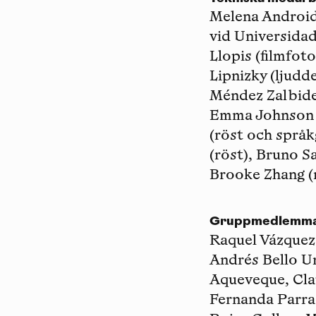
Melena Android
vid Universidad
Llopis (filmfot
Lipnizky (ljudd
Méndez Zalbide
Emma Johnson (
(röst och språ
(röst), Bruno S
Brooke Zhang (r
Gruppmedlemm
Raquel Vázquez
Andrés Bello Un
Aqueveque, Cla
Fernanda Parra