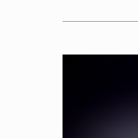
Sv
En