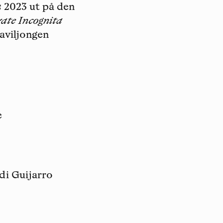
es 2023 ut på den
rate Incognita
aviljongen
e
di Guijarro