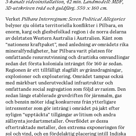
3-kanals videoinstallation, 42 min. Landmodell: MDF,
3D-utskriven tråd och guldfärg. 550 x 160 cm.
Verket
Pilbara Interregnum: Seven Political Allegories
belyser sju olösta territoriella konflikter i Pilbara, en
enorm, karg och glesbefolkad region i de norra delarna
av delstaten Western Australia i Australien. Känt som
“nationens kraftpaket”, med anledning av områdets rika
mineralfyndigheter, har Pilbara varit platsen för
omfattande resursutvinning och drastiska omvandlingar
sedan det första koloniala intrånget för 160 år sedan.
Regionen är ett tillfälligt slagfält av gränsdragningar,
explosioner och exploatering. Området tampas också
med märkbart underutvecklad infrastruktur och
omfattande social segregation som följd av rasism. Den
sedan länge etablerade gruvdriften för järnmalm, gas
och bensin möter idag konkurrens från ytterligare
intressenter som gör intrång i området på jakt efter
nyligen “upptäckta” tillgångar av litium och andra
sällsynta jordartsmetaller. Överflödet av dessa
eftertraktade metaller, den extrema exponeringen för
sol och vind, och en fördelaktig placering intill Indiska