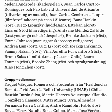
Melena Androide (skådespeleri), Juan Carlos Castro-
Domínguez och Fab Lab vid Universidad de Alicante
(tillverkning av modell), Juan Carlos Cembreros Llopis
(filmfotofilmkonst på scen i Alicante), Bana Hankin
(röst), Diego Lipnizky (ljuddesign), Esteban Lloret-
Linares (stöd filmredigering), Aintzane Méndez Zalbide
(kostymdesign och skådespeleri), Brooke Jackson (röst),
Emma Johnson (manusgranskarecopy redigerare),
Andrea Lam (röst), Gigi Li (röst och språkgranskning),
Sammy Nazam (röst), Vina Aurellia Purwantoro (röst),
Bruno Salas (filmfotokonst på scen i Chile), Laura
Touman (röst), Brooke Zhang (röst och språkgranskning),
Xiao Hong Zhen (röst).
Gruppmedlemmar
Raquel Vázquez Romero och studenter från “Residencias
Remotas” vid Andrés Bello University (UNAB) i Chile:
Bastián Durán Silva, Martin Herrera Aqueveque, Claudio
González Salamanca, Mitzi Muñoz Urra, Almendra
Fernanda Parra Castillo, Andre Ramdohr, Pablo José
Reyes Pérez, Natalia Rojas Collao, María José Vergara