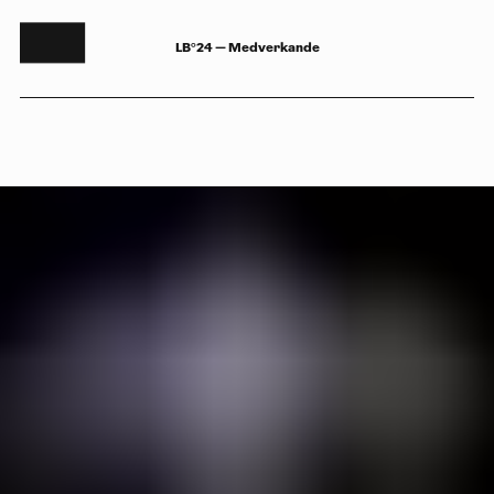
LB°24 — Medverkande