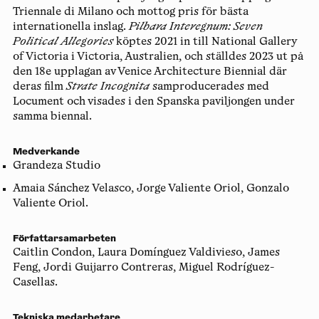
Triennale di Milano och mottog pris för bästa
internationella inslag.
Pilbara Interegnum: Seven
Political Allegories
köptes 2021 in till National Gallery
of Victoria i Victoria, Australien, och ställdes 2023 ut på
den 18e upplagan av Venice Architecture Biennial där
deras film
Strate Incognita
samproducerades med
Locument och visades i den Spanska paviljongen under
samma biennal.
Medverkande
Grandeza Studio
Amaia Sánchez Velasco, Jorge Valiente Oriol, Gonzalo
Valiente Oriol.
Författarsamarbeten
Caitlin Condon, Laura Domínguez Valdivieso, James
Feng, Jordi Guijarro Contreras, Miguel Rodríguez-
Casellas.
Tekniska medarbetare