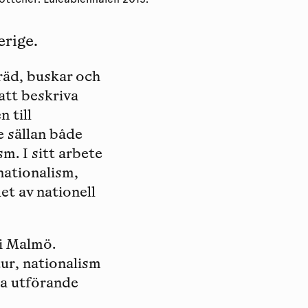
öttcher. Luleåbiennalen 2013.
erige.
träd, buskar och
att beskriva
 till
e sällan både
m. I sitt arbete
nationalism,
t av nationell
i Malmö.
ur, nationalism
la utförande