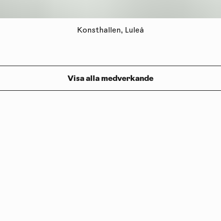
Konsthallen, Luleå
Visa alla medverkande
Prenumerera på vårt nyhetsbrev
Följ oss på
Facebook
och
Instagram