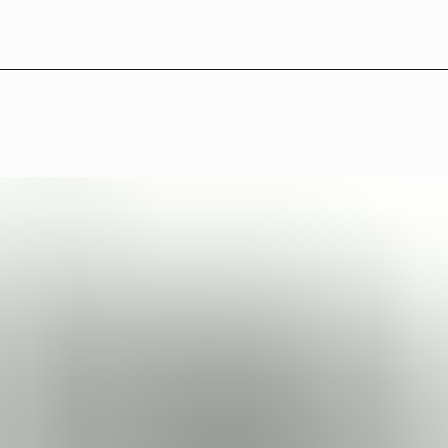
LB°27 — Medverkande