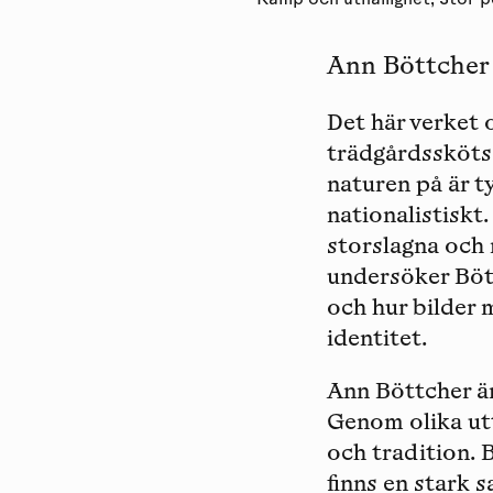
Kamp och uthållighet, Stor p
Ann Böttcher (
Det här verket 
trädgårdsskötse
naturen på är t
nationalistiskt
storslagna och 
undersöker Bött
och hur bilder
identitet.
Ann Böttcher
ä
Genom olika utt
och tradition.
finns en stark s