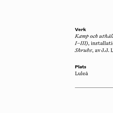
Verk
Kamp och uthåll
I–III)
, installa
Shrubs
, av J.J
Plats
Luleå