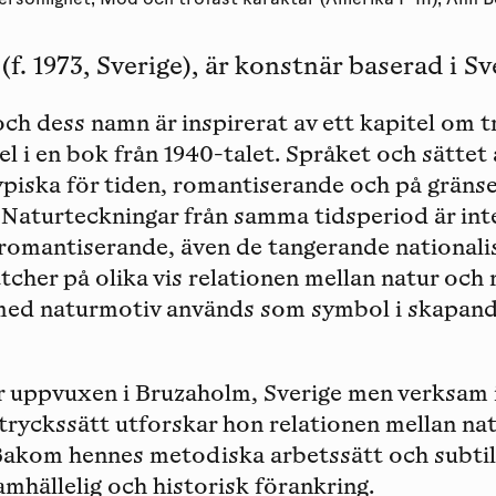
ersonlighet, Mod och trofast karaktär (Amerika I–III), Ann B
f. 1973, Sverige), är konstnär baserad i Sv
och dess namn är inspirerat av ett kapitel om 
l i en bok från 1940-talet. Språket och sättet 
ypiska för tiden, romantiserande och på gränsen
. Naturteckningar från samma tidsperiod är int
romantiserande, även de tangerande nationalis
cher på olika vis relationen mellan natur och 
 med naturmotiv används som symbol i skapande
r uppvuxen i Bruzaholm, Sverige men verksam 
ryckssätt utforskar hon relationen mellan nat
 Bakom hennes metodiska arbetssätt och subti
amhällelig och historisk förankring.