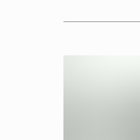
Sv
En