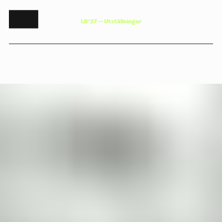
L
B
°
2
7
—
U
t
s
t
ä
l
l
n
i
n
g
a
r