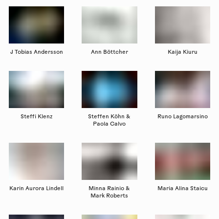
J Tobias Andersson
Ann Böttcher
Kaija Kiuru
Steffi Klenz
Steffen Köhn &
Runo Lagomarsino
Paola Calvo
Karin Aurora Lindell
Minna Rainio &
Maria Alina Staicu
Mark Roberts