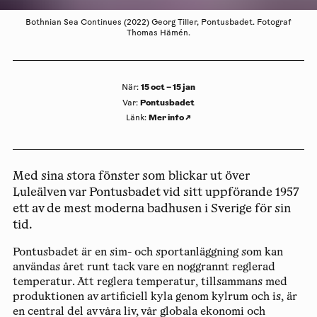
Bothnian Sea Continues (2022) Georg Tiller, Pontusbadet. Fotograf
Thomas Hämén.
15 oct – 15 jan
När
:
Pontusbadet
Var
:
Mer info
↗
Länk
:
Med sina stora fönster som blickar ut över
Luleälven var Pontusbadet vid sitt uppförande 1957
ett av de mest moderna badhusen i Sverige för sin
tid.
Pontusbadet är en sim- och sportanläggning som kan
användas året runt tack vare en noggrannt reglerad
temperatur. Att reglera temperatur, tillsammans med
produktionen av artificiell kyla genom kylrum och is, är
en central del av våra liv, vår globala ekonomi och