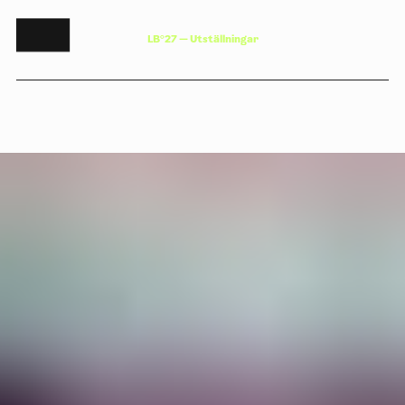
L
B
°
2
7
—
U
t
s
t
ä
l
l
n
i
n
g
a
r