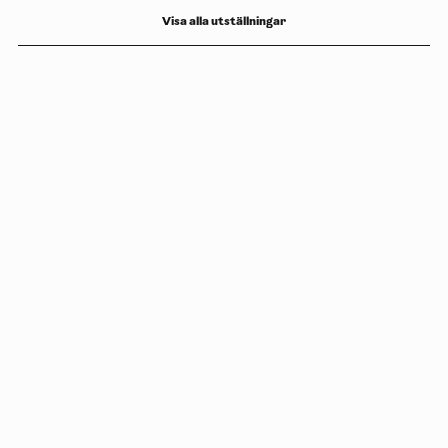
Visa alla utställningar
Copyright
Luleåbiennalen
,
2026
norrbotten@konstframjandet.se
Prenumerera på vårt nyhetsbrev
Följ oss på
Facebook
och
Instagram
Luleåbiennalen organiseras av
Konstfrämjandet Norrbotten.