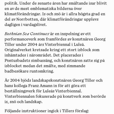
politik. Under de senaste åren har smältande isar blivit
en av de mest emblematiska bilderna över
klimatförändringar. Is och snö är i allra högsta grad en
del av Norrbotten, där klimatförändringar upplevs
dagligen i vardagslivet.
Bothnian Sea Continues
är en inspelning av ett
performanceverk som framfördes av konstnären Georg
Tiller under 2004 års Vinterbiennal i Luleå.
Originalverket kretsade kring ett stort isblock som
inhämtades i närområdet. Det placerades i
Pontusbadets simbassäng, och konstnären satte sig på
isblocket medan det smälte, med simmande
badbesökare runtomkring.
År 2004 bjöds landskapskonstnären Georg Tiller och
hans kollega Franz Amann in för att göra ett
beställningsverk för Luleås Vinterbiennal.
Vinterbiennalen fokuserade på konstverk som berörde
is, snö och landskap.
Följande instruktioner ingick i Tillers förslag: