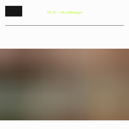
L
B
°
2
7
—
U
t
s
t
ä
l
l
n
i
n
g
a
r