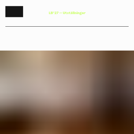
L
B
°
2
7
—
U
t
s
t
ä
l
l
n
i
n
g
a
r