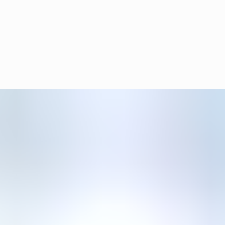
L
B
°
2
7
—
U
t
s
t
ä
l
l
n
i
n
g
a
r