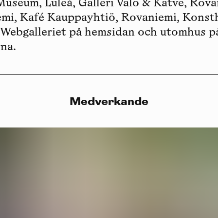
useum, Luleå, Galleri Valo & Katve, Rovan
mi, Kafé Kauppayhtiö, Rovaniemi, Konsth
Webgalleriet på hemsidan och utomhus på 
rna.
Medverkande