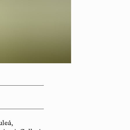
uleå,