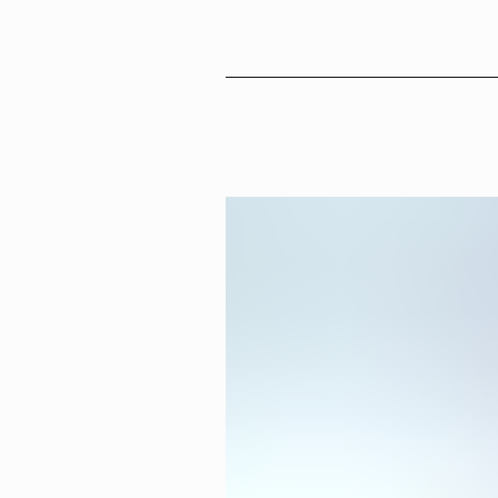
Sv
En