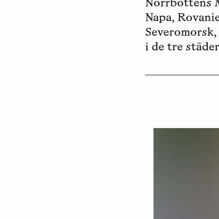
Norrbottens M
Napa, Rovanie
Severomorsk, 
i de tre städe