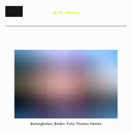
L
B
°
2
7
—
P
l
a
t
s
e
r
Ballonghallen, Boden. Foto: Thomas Hämén