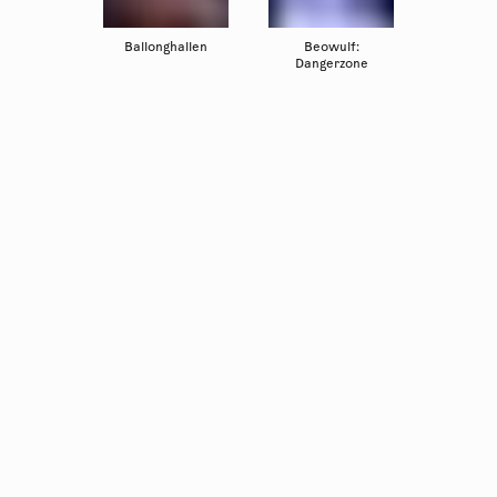
Ballonghallen
Beowulf:
Dangerzone
Copyright
Luleåbiennalen
,
2026
norrbotten@konstframjandet.se
Prenumerera på vårt nyhetsbrev
Följ oss på
Facebook
och
Instagram
Luleåbiennalen organiseras av
Konstfrämjandet Norrbotten.