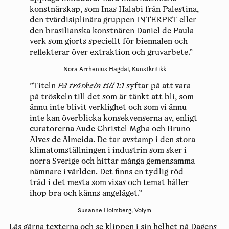
konstnärskap, som Inas Halabi från Palestina,
den tvärdisiplinära gruppen INTERPRT eller
den brasilianska konstnären Daniel de Paula
verk som gjorts speciellt för biennalen och
reflekterar över extraktion och gruvarbete.”
Nora Arrhenius Hagdal, Kunstkritikk
”Titeln
På tröskeln till 1:1
syftar på att vara
på tröskeln till det som är tänkt att bli, som
ännu inte blivit verklighet och som vi ännu
inte kan överblicka konsekvenserna av, enligt
curatorerna Aude Christel Mgba och Bruno
Alves de Almeida. De tar avstamp i den stora
klimatomställningen i industrin som sker i
norra Sverige och hittar många gemensamma
nämnare i världen. Det finns en tydlig röd
tråd i det mesta som visas och temat håller
ihop bra och känns angeläget.”
Susanne Holmberg, Volym
Läs gärna texterna och se klippen i sin helhet på
Dagens