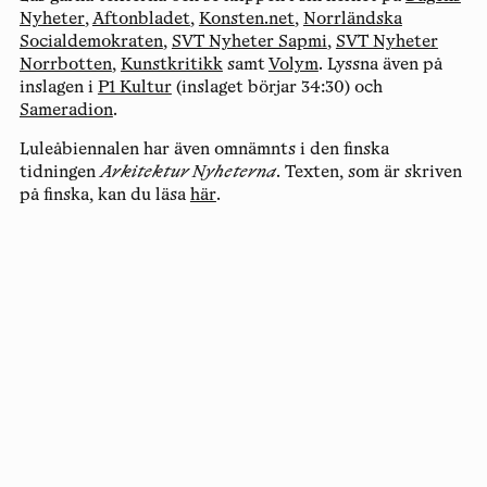
Nyheter
,
Aftonbladet
,
Konsten.net
,
Norrländska
Socialdemokraten
,
SVT Nyheter Sapmi
,
SVT Nyheter
Norrbotten
,
Kunstkritikk
samt
Volym
. Lyssna även på
inslagen i
P1 Kultur
(inslaget börjar 34:30) och
Sameradion
.
Luleåbiennalen har även omnämnts i den finska
tidningen
Arkitektur Nyheterna
. Texten, som är skriven
på finska, kan du läsa
här
.
Copyright
Luleåbiennalen
,
2026