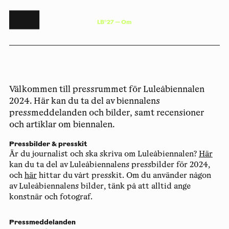
L
B
°
2
7
—
O
m
Välkommen till pressrummet för Luleåbiennalen
2024. Här kan du ta del av biennalens
pressmeddelanden och bilder, samt recensioner
och artiklar om biennalen.
Pressbilder & presskit
Är du journalist och ska skriva om Luleåbiennalen?
Här
kan du ta del av Luleåbiennalens pressbilder för 2024,
och
här
hittar du vårt presskit. Om du använder någon
av Luleåbiennalens bilder, tänk på att alltid ange
konstnär och fotograf.
Pressmeddelanden