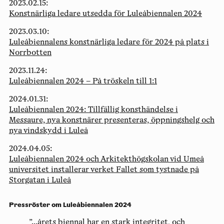
2023.02.15:
Konstnärliga ledare utsedda för Luleåbiennalen 2024
2023.03.10:
Luleåbiennalens konstnärliga ledare för 2024 på plats i
Norrbotten
2023.11.24:
Luleåbiennalen 2024 – På tröskeln till 1:1
2024.01.31:
Luleåbiennalen 2024: Tillfällig konsthändelse i
Messaure, nya konstnärer presenteras, öppningshelg och
nya vindskydd i Luleå
2024.04.05:
Luleåbiennalen 2024 och Arkitekthögskolan vid Umeå
universitet installerar verket Fallet som tystnade på
Storgatan i Luleå
Pressröster om Luleåbiennalen 2024
”...årets biennal har en stark integritet, och