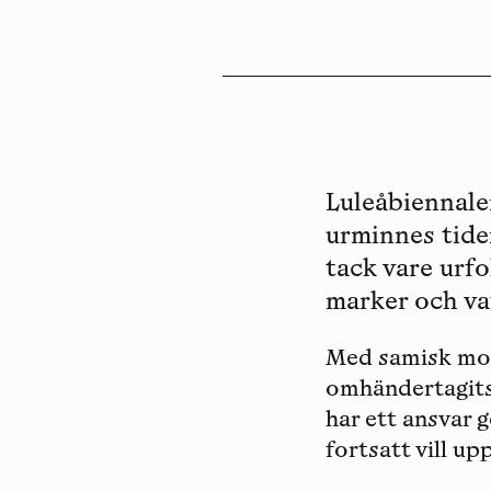
Sv
En
Luleåbiennale
urminnes tide
tack vare urfo
marker och va
Med samisk mot
omhändertagit
har ett ansvar 
fortsatt vill up