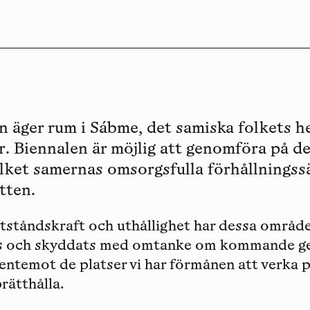
L
B
°
2
7
—
O
m
n äger rum i Sábme, det samiska folkets 
r. Biennalen är möjlig att genomföra på d
lket samernas omsorgsfulla förhållningssät
tten.
ståndskraft och uthållighet har dessa områd
s och skyddats med omtanke om kommande gen
gentemot de platser vi har förmånen att verka 
prätthålla.