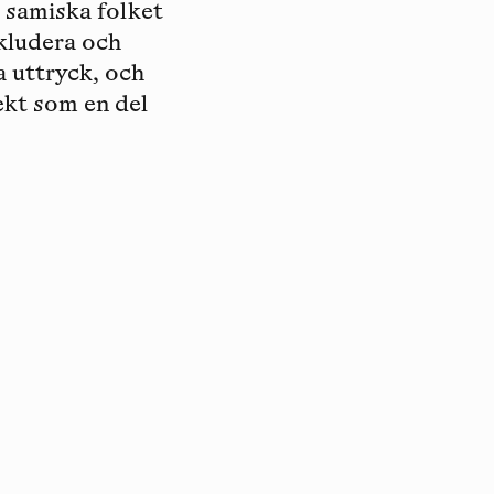
 samiska folket
nkludera och
a uttryck, och
ekt som en del