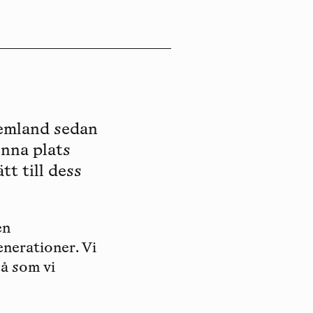
hemland sedan
enna plats
t till dess
en
erationer. Vi
på som vi