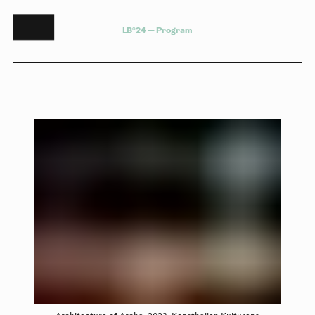
L
B
°
2
4
—
P
r
o
g
r
a
m