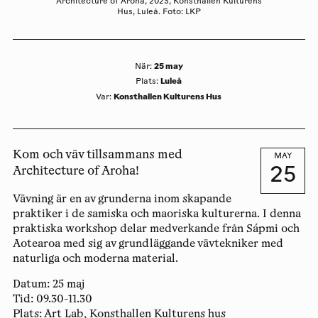
Architecture of Aroha, 2023, Konsthallen Kulturens
Hus, Luleå. Foto: LKP
25 may
När
:
Luleå
Plats
:
Konsthallen Kulturens Hus
Var
:
Kom och väv tillsammans med
MAY
25
Architecture of Aroha!
Vävning är en av grunderna inom skapande
praktiker i de samiska och maoriska kulturerna. I denna
praktiska workshop delar medverkande från Sápmi och
Aotearoa med sig av grundläggande vävtekniker med
naturliga och moderna material.
Datum:
25 maj
Tid:
09.30-11.30
Plats:
Art Lab, Konsthallen Kulturens hus