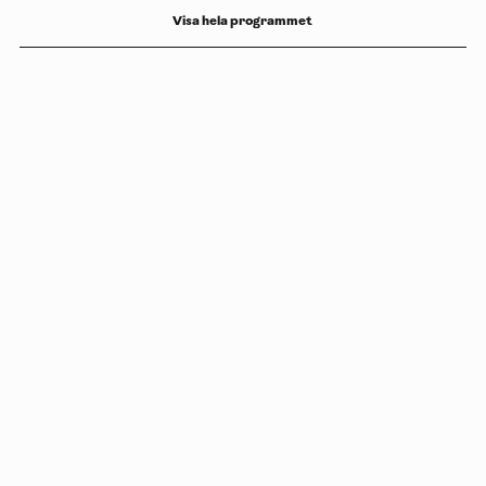
Visa hela programmet
Copyright
Luleåbiennalen
,
2026
norrbotten@konstframjandet.se
Prenumerera på vårt nyhetsbrev
Följ oss på
Facebook
och
Instagram
Luleåbiennalen organiseras av
Konstfrämjandet Norrbotten.