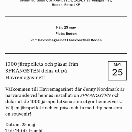
Jenny Nordmark, SPRÄNGSTEN, 2024, Havremagasinet,
Boden. Foto: LKP
25 may
När
:
Boden
Plats
:
Havremagasinet Länskonsthall Boden
Var
:
1000 järnpellets och påsar från
MAY
25
SPRÄNGSTEN delas ut på
Havremagasinet!
Välkommen till Havremagasinet där
Jenny Nordmark
är
närvarande vid hennes installation
SPRÄNGSTEN
och
delar ut de 1000 järnpelletsena som utgör hennes verk.
Välj en järnpellets och en påse och ta med dig hem som
en souvenir!
Datum:
25 maj
Tid:
14.00-framåt