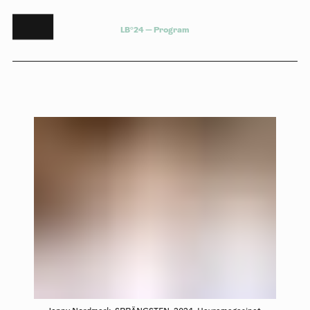
L
B
°
2
4
—
P
r
o
g
r
a
m