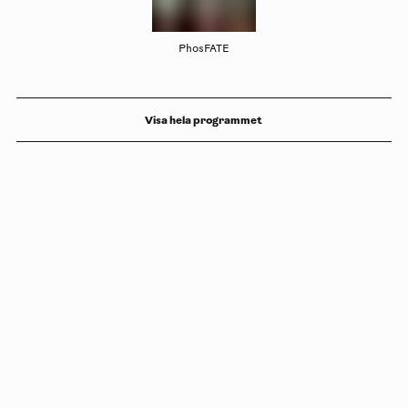
PhosFATE
Visa hela programmet
Copyright
Luleåbiennalen
,
2026
norrbotten@konstframjandet.se