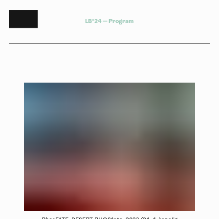
L
B
°
2
4
—
P
r
o
g
r
a
m