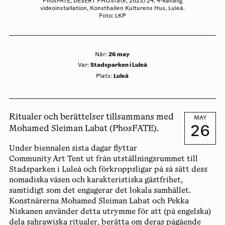
PhosFATE, DESERT PHOSfate, 2023/24. 4-kanalig
videoinstallation, Konsthallen Kulturens Hus, Luleå.
Foto: LKP
26 may
När
:
Stadsparken i Luleå
Var
:
Luleå
Plats
:
Ritualer och berättelser tillsammans med
MAY
26
Mohamed Sleiman Labat (PhosFATE).
Under biennalen sista dagar flyttar
Community Art Tent ut från utställningsrummet till
Stadsparken i Luleå och förkroppsligar på så sätt dess
nomadiska väsen och karakteristiska gästfrihet,
samtidigt som det engagerar det lokala samhället.
Konstnärerna
Mohamed Sleiman Labat
och
Pekka
Niskanen
använder detta utrymme för att (på engelska)
dela sahrawiska ritualer, berätta om deras pågående