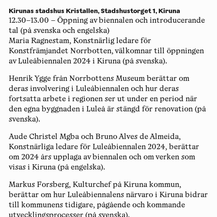
Kirunas stadshus Kristallen, Stadshustorget 1, Kiruna
12.30–13.00 – Öppning av biennalen och introducerande
tal
(på svenska och engelska)
Maria Ragnestam, Konstnärlig ledare för
Konstfrämjandet Norrbotten, välkomnar till öppningen
av Luleåbiennalen 2024 i Kiruna (på svenska).
Henrik Ygge från Norrbottens Museum berättar om
deras involvering i Luleåbiennalen och hur deras
fortsatta arbete i regionen ser ut under en period när
den egna byggnaden i Luleå är stängd för renovation (på
svenska).
Aude Christel Mgba och Bruno Alves de Almeida,
Konstnärliga ledare för Luleåbiennalen 2024, berättar
om 2024 års upplaga av biennalen och om verken som
visas i Kiruna (på engelska).
Markus Forsberg, Kulturchef på Kiruna kommun,
berättar om hur Luleåbiennalens närvaro i Kiruna bidrar
till kommunens tidigare, pågående och kommande
utvecklingsprocesser (på svenska).