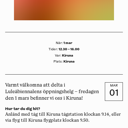
1 mar
När
:
12.30 – 16.00
Tider
:
Kiruna
Var
:
Kiruna
Plats
:
Varmt välkomna att delta i
MAR
01
Luleåbiennalens öppningshelg – fredagen
den 1 mars befinner vi oss i Kiruna!
Hur tar du dig hit?
Anländ med tåg till Kiruna tågstation klockan 9.14, eller
via flyg till Kiruna flygplats klockan 9.50.