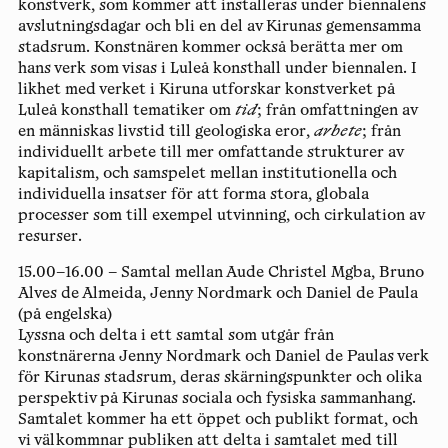
konstverk, som kommer att installeras under biennalens
avslutningsdagar och bli en del av Kirunas gemensamma
stadsrum. Konstnären kommer också berätta mer om
hans verk som visas i Luleå konsthall under biennalen. I
likhet med verket i Kiruna utforskar konstverket på
Luleå konsthall tematiker om
tid
; från omfattningen av
en människas livstid till geologiska eror,
arbete
; från
individuellt arbete till mer omfattande strukturer av
kapitalism, och samspelet mellan institutionella och
individuella insatser för att forma stora, globala
processer som till exempel utvinning, och cirkulation av
resurser.
15.00–16.00 – Samtal mellan Aude Christel Mgba, Bruno
Alves de Almeida, Jenny Nordmark och Daniel de Paula
(på engelska)
Lyssna och delta i ett samtal som utgår från
konstnärerna Jenny Nordmark och Daniel de Paulas verk
för Kirunas stadsrum, deras skärningspunkter och olika
perspektiv på Kirunas sociala och fysiska sammanhang.
Samtalet kommer ha ett öppet och publikt format, och
vi välkommnar publiken att delta i samtalet med till