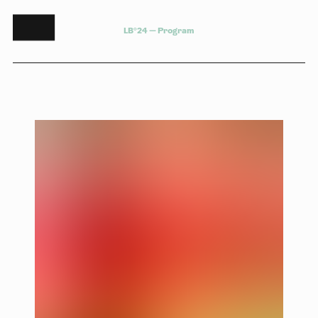
L
B
°
2
4
—
P
r
o
g
r
a
m