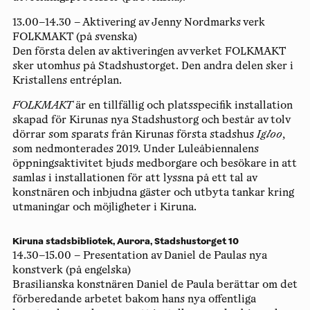
13.00–14.30
–
Aktivering av Jenny Nordmarks verk
FOLKMAKT
(på svenska)
Den första delen av aktiveringen av verket FOLKMAKT
sker utomhus på Stadshustorget. Den andra delen sker i
Kristallens entréplan.
FOLKMAKT
är en tillfällig och platsspecifik installation
skapad för Kirunas nya Stadshustorg och består av tolv
dörrar som sparats från Kirunas första stadshus
Igloo
,
som nedmonterades 2019. Under Luleåbiennalens
öppningsaktivitet bjuds medborgare och besökare in att
samlas i installationen för att lyssna på ett tal av
konstnären och inbjudna gäster och utbyta tankar kring
utmaningar och möjligheter i Kiruna.
Kiruna stadsbibliotek, Aurora, Stadshustorget 10
14.30–15.00 – Presentation av Daniel de Paulas nya
konstverk
(på engelska)
Brasilianska konstnären Daniel de Paula berättar om det
förberedande arbetet bakom hans nya offentliga