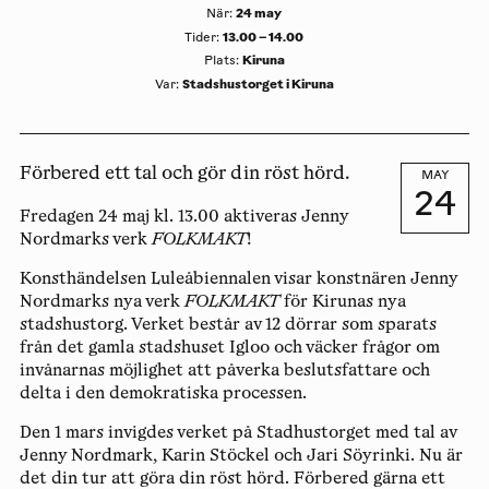
24 may
När
:
13.00 – 14.00
Tider
:
Kiruna
Plats
:
Stadshustorget i Kiruna
Var
:
Förbered ett tal och gör din röst hörd.
MAY
24
Fredagen 24 maj kl. 13.00
aktiveras Jenny
Nordmarks verk
FOLKMAKT
!
Konsthändelsen Luleåbiennalen visar konstnären Jenny
Nordmarks nya verk
FOLKMAKT
för Kirunas nya
stadshustorg. Verket består av 12 dörrar som sparats
från det gamla stadshuset Igloo och väcker frågor om
invånarnas möjlighet att påverka beslutsfattare och
delta i den demokratiska processen.
Den 1 mars invigdes verket på Stadhustorget med tal av
Jenny Nordmark, Karin Stöckel och Jari Söyrinki.
Nu är
det din tur att göra din röst hörd
. Förbered gärna ett