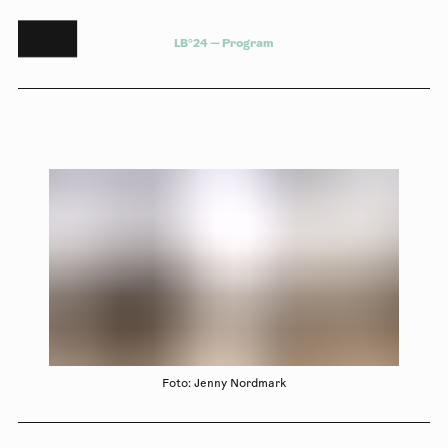
L
B
°
2
4
—
P
r
o
g
r
a
m
Foto: Jenny Nordmark