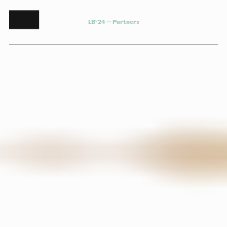
L
B
°
2
4
—
P
a
r
t
n
e
r
s