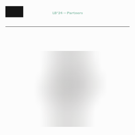
L
B
°
2
4
—
P
a
r
t
n
e
r
s