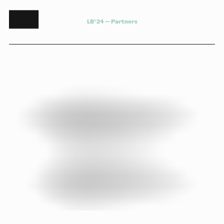
L
B
°
2
4
—
P
a
r
t
n
e
r
s