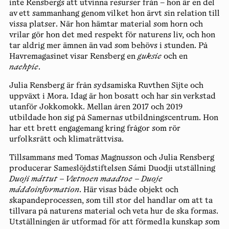
inte Rensbergs att utvinna resurser från – hon är en del
av ett sammanhang genom vilket hon ärvt sin relation till
vissa platser. När hon hämtar material som horn och
vrilar gör hon det med respekt för naturens liv, och hon
tar aldrig mer ämnen än vad som behövs i stunden. På
Havremagasinet visar Rensberg en
guksie
och en
naehpie
.
Julia Rensberg är från sydsamiska Ruvthen Sijte och
uppväxt i Mora. Idag är hon bosatt och har sin verkstad
utanför Jokkomokk. Mellan åren 2017 och 2019
utbildade hon sig på Samernas utbildningscentrum. Hon
har ett brett engagemang kring frågor som rör
urfolksrätt och klimaträttvisa.
Tillsammans med Tomas Magnusson och Julia Rensberg
producerar Sameslöjdstiftelsen Sámi Duodji utställning
Duoji máttut – Vætnoen maadtoe – Duoje
máddoinformation
. Här visas både objekt och
skapandeprocessen, som till stor del handlar om att ta
tillvara på naturens material och veta hur de ska formas.
Utställningen är utformad för att förmedla kunskap som