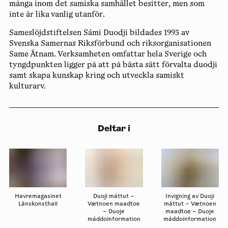
många inom det samiska samhället besitter, men som
inte är lika vanlig utanför.
Sameslöjdstiftelsen Sámi Duodji bildades 1993 av
Svenska Samernas Riksförbund och riksorganisationen
Same Ätnam. Verksamheten omfattar hela Sverige och
tyngdpunkten ligger på att på bästa sätt förvalta duodji
samt skapa kunskap kring och utveckla samiskt
kulturarv.
Deltar i
Havremagasinet
Duoji máttut –
Invigning av Duoji
Länskonsthall
Vætnoen maadtoe
máttut – Vætnoen
– Duoje
maadtoe – Duoje
máddoinformation
máddoinformation