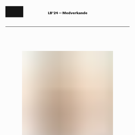
LB°24 — Medverkande