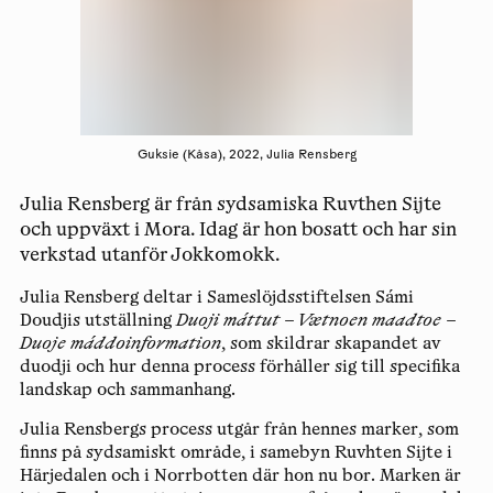
Guksie (Kåsa), 2022, Julia Rensberg
Julia Rensberg är från sydsamiska Ruvthen Sijte
och uppväxt i Mora. Idag är hon bosatt och har sin
verkstad utanför Jokkomokk.
Julia Rensberg deltar i Sameslöjdsstiftelsen Sámi
Doudjis utställning
Duoji máttut – Vætnoen maadtoe –
Duoje máddoinformation
, som skildrar skapandet av
duodji och hur denna process förhåller sig till specifika
landskap och sammanhang.
Julia Rensbergs process utgår från hennes marker, som
finns på sydsamiskt område, i samebyn Ruvhten Sijte i
Härjedalen och i Norrbotten där hon nu bor. Marken är