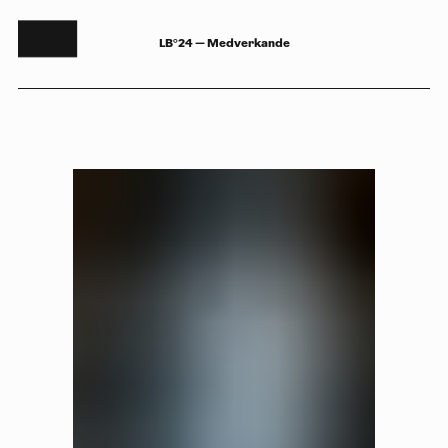
LB°24 — Medverkande