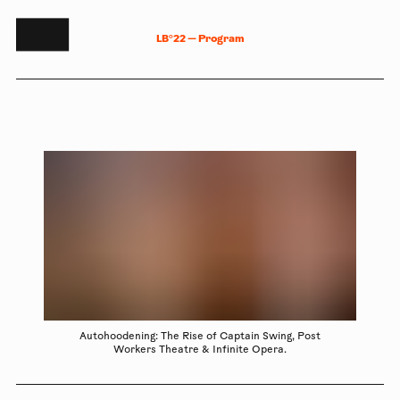
L
B
°
2
2
—
P
r
o
g
r
a
m
Autohoodening: The Rise of Captain Swing, Post
Workers Theatre & Infinite Opera.