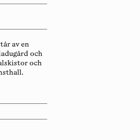
år av en
 ladugård och
alskistor och
sthall.