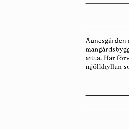
Aunesgården 
mangårdsbyggn
aitta. Här fö
mjölkhyllan s