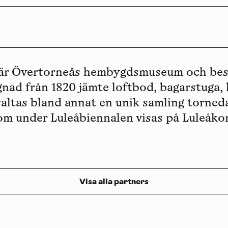
är Övertorneås hembygdsmuseum och best
ad från 1820 jämte loftbod, bagarstuga,
rvaltas bland annat en unik samling torned
om under Luleåbiennalen visas på Luleåkon
Visa alla partners