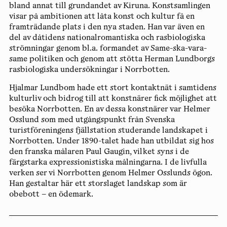
bland annat till grundandet av Kiruna. Konstsamlingen
visar på ambitionen att låta konst och kultur få en
framträdande plats i den nya staden. Han var även en
del av dåtidens nationalromantiska och rasbiologiska
strömningar genom bl.a. formandet av Same-ska-vara-
same politiken och genom att stötta Herman Lundborgs
rasbiologiska undersökningar i Norrbotten.
Hjalmar Lundbom hade ett stort kontaktnät i samtidens
kulturliv och bidrog till att konstnärer fick möjlighet att
besöka Norrbotten. En av dessa konstnärer var Helmer
Osslund som med utgångspunkt från Svenska
turistföreningens fjällstation studerande landskapet i
Norrbotten. Under 1890-talet hade han utbildat sig hos
den franska målaren Paul Gaugin, vilket syns i de
färgstarka expressionistiska målningarna. I de livfulla
verken ser vi Norrbotten genom Helmer Osslunds ögon.
Han gestaltar här ett storslaget landskap som är
obebott – en ödemark.