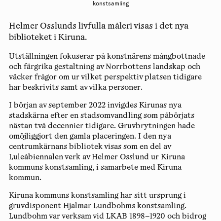
konstsamling
Helmer Osslunds livfulla måleri visas i det nya
biblioteket i Kiruna.
Utställningen fokuserar på konstnärens mångbottnade
och färgrika gestaltning av Norrbottens landskap och
väcker frågor om ur vilket perspektiv platsen tidigare
har beskrivits samt av vilka personer.
I början av september 2022 invigdes Kirunas nya
stadskärna efter en stadsomvandling som påbörjats
nästan två decennier tidigare. Gruvbrytningen hade
omöjliggjort den gamla placeringen. I den nya
centrumkärnans bibliotek visas som en del av
Luleåbiennalen verk av Helmer Osslund ur Kiruna
kommuns konstsamling, i samarbete med Kiruna
kommun.
Kiruna kommuns konstsamling har sitt ursprung i
gruvdisponent Hjalmar Lundbohms konstsamling.
Lundbohm var verksam vid LKAB 1898–1920 och bidrog