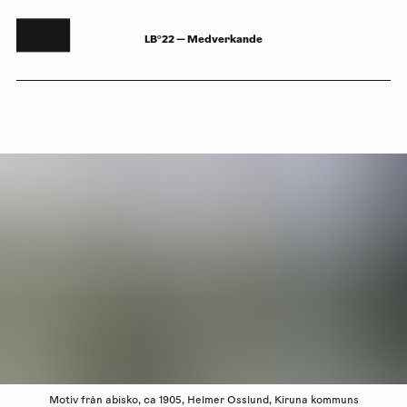
LB°22 — Medverkande
Motiv från abisko, ca 1905, Helmer Osslund, Kiruna kommuns