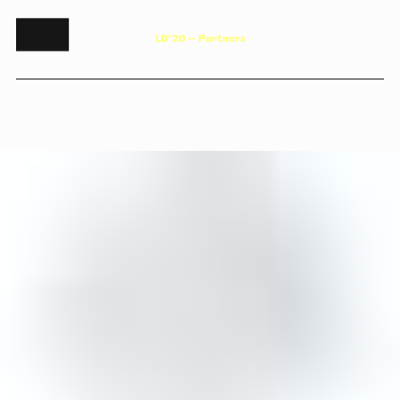
L
B
°
2
0
—
P
a
r
t
n
e
r
s