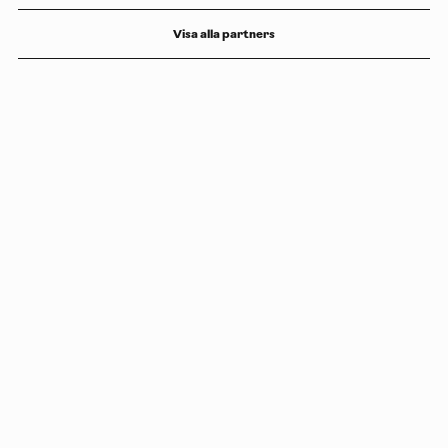
Visa alla partners
Copyright
Luleåbiennalen
,
2026
norrbotten@konstframjandet.se
Prenumerera på vårt nyhetsbrev
Följ oss på
Facebook
och
Instagram
Luleåbiennalen organiseras av
Konstfrämjandet Norrbotten.