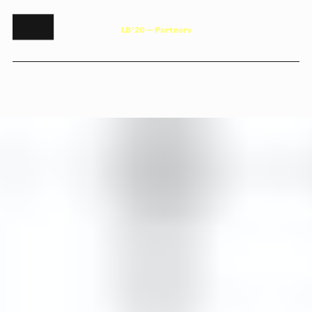
L
B
°
2
0
—
P
a
r
t
n
e
r
s