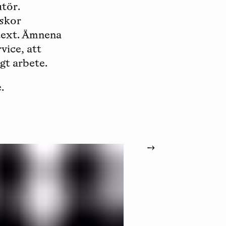
tör.
iskor
ext. Ämnena
vice, att
igt arbete.
.
→