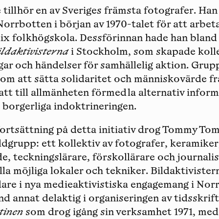
llhör en av Sveriges främsta fotografer. Han f
orrbotten i början av 1970-talet för att arbeta
alix folkhögskola. Dessförinnan hade han blan
ildaktivisterna
i Stockholm, som skapade koll
r och händelser för samhällelig aktion. Gru
 om att sätta solidaritet och människovärde fr
att till allmänheten förmedla alternativ info
n borgerliga indoktrineringen.
ortsättning på detta initiativ drog Tommy Tom
dgrupp: ett kollektiv av fotografer, keramiker,
, teckningslärare, förskollärare och journali
 alla möjliga lokaler och tekniker. Bildaktiviste
idare i nya medieaktivistiska engagemang i No
d annat delaktig i organiseringen av tidsskrif
tinen
som drog igång sin verksamhet 1971, med