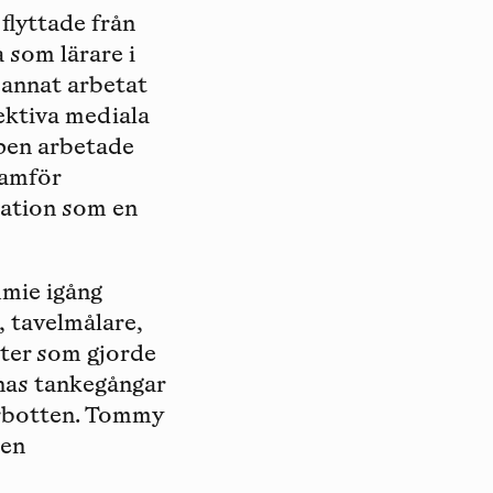
lyttade från
 som lärare i
d annat arbetat
ektiva mediala
ppen arbetade
amför
rmation som en
mie igång
 tavelmålare,
ster som gjorde
rnas tankegångar
rrbotten. Tommy
ten