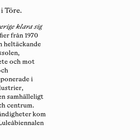
 Töre.
erige klara sig
ier från 1970
n heltäckande
ssolen,
bete och mot
och
mponerade i
ustrier,
n samhälleligt
ch centrum.
tändigheter kom
Luleåbiennalen