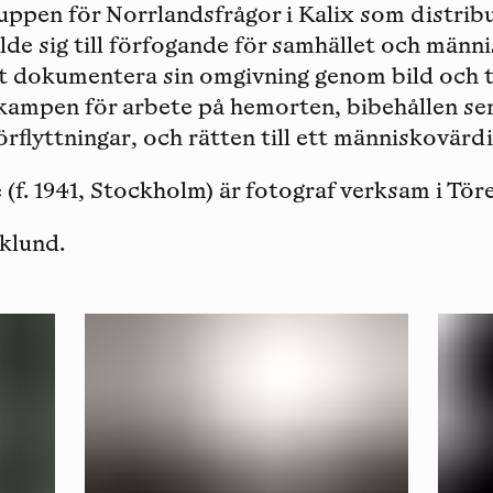
ppen för Norrlandsfrågor i Kalix som distribu
llde sig till förfogande för samhället och männ
 dokumentera sin omgivning genom bild och t
kampen för arbete på hemorten, bibehållen ser
̈rflyttningar, och rätten till ett människovärd
e
(f. 1941, Stockholm) är fotograf verksam i Töre
iklund.