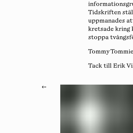
informationsgru
Tidskriften stä
uppmanades att
kretsade kring 
stoppa tvångsfo
Tommy Tommi
Tack till Erik V
←