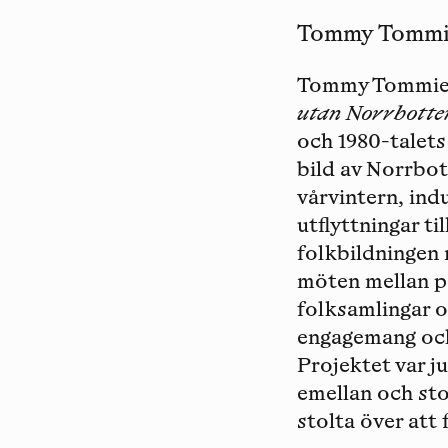
Tommy Tommie (
Tommy Tommies f
utan Norrbotte
och 1980-talets
bild av Norrbot
vårvintern, in
utflyttningar til
folkbildningen 
möten mellan p
folksamlingar o
engagemang och
Projektet var ju
emellan och sto
stolta över att