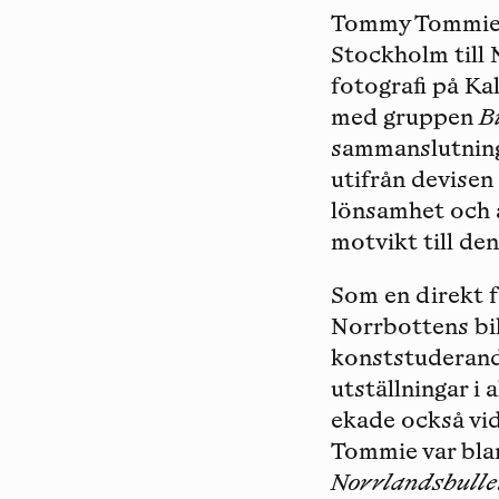
Tommy Tommie ti
Stockholm till N
fotografi på K
med gruppen
B
sammanslutninga
utifrån devisen
lönsamhet och 
motvikt till de
Som en direkt f
Norrbottens bil
konststuderande
utställningar i
ekade också v
Tommie var blan
Norrlandsbulle