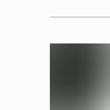
Sv
En