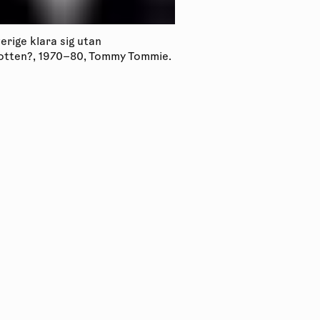
erige klara sig utan
Kan Sverige klara sig u
tten?, 1970–80, Tommy Tommie.
Norrbotten?, 1970–80,
Luleåbiennalen 2020.