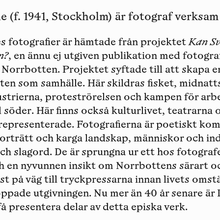
f. 1941, Stockholm) är fotograf verksam i
otografier är hämtade från projektet
Kan Sv
n?
, en ännu ej utgiven publikation med fotograf
 Norrbotten. Projektet syftade till att skapa e
ten som samhälle. Här skildras fisket, midnatt
dustrierna, proteströrelsen och kampen för ar
l söder. Här finns också kulturlivet, teatrarna 
representerade. Fotografierna är poetiskt ko
orträtt och karga landskap, människor och ind
ch slagord. De är sprungna ur ett hos fotografe
 en nyvunnen insikt om Norrbottens särart o
st på väg till tryckpressarna innan livets oms
ppade utgivningen. Nu mer än 40 år senare är 
 få presentera delar av detta episka verk.