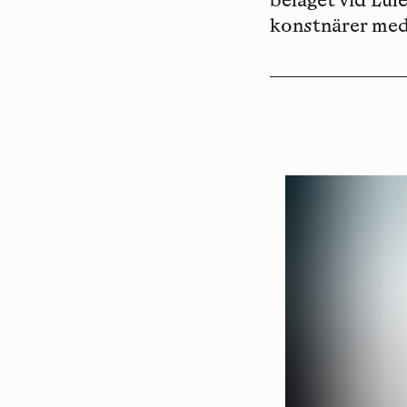
beläget vid Lul
konstnärer med