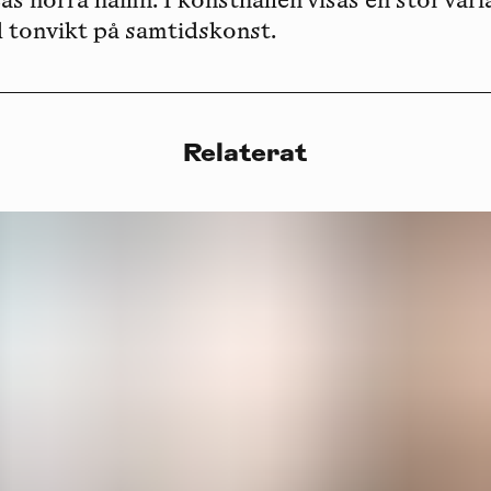
eås norra hamn. I konsthallen visas en stor vari
 tonvikt på samtidskonst.
Relaterat