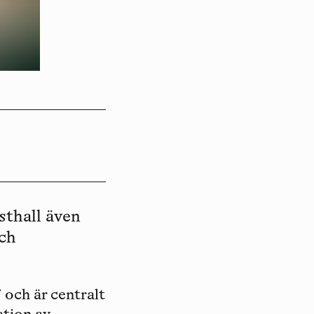
thall även
och
 och är centralt