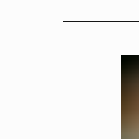
Sv
En