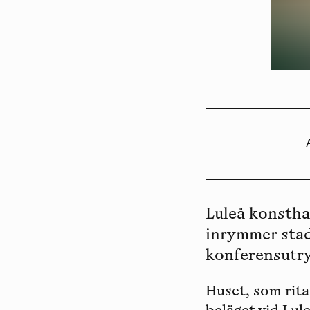
Luleå konsthal
inrymmer stads
konferensutr
Huset, som ritad