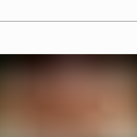
L
B
°
1
8
—
P
l
a
t
s
e
r