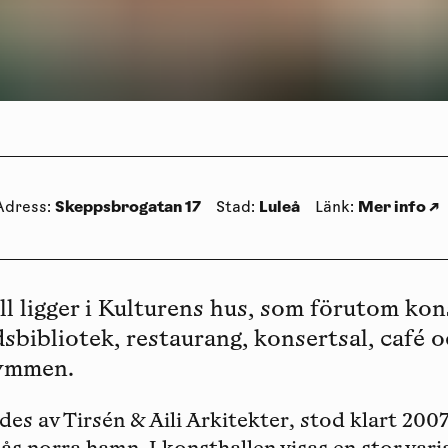
Skeppsbrogatan 17
Luleå
Mer info
↗
Adress
:
Stad
:
Länk
:
l ligger i Kulturens hus, som förutom kons
bibliotek, restaurang, konsertsal, café 
ymmen.
es av Tirsén & Aili Arkitekter, stod klart 2007